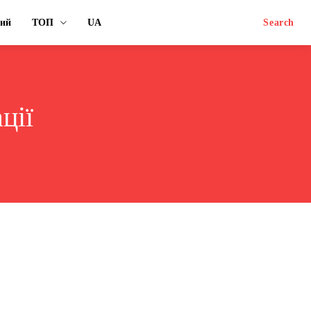
ний
ТОП
UA
Search
ції