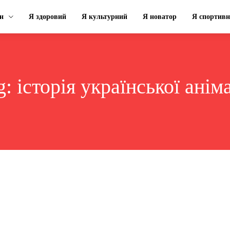
н
Я здоровий
Я культурний
Я новатор
Я спортив
g:
історія української аніма