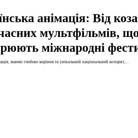
нська анімація: Від коза
учасних мультфільмів, щ
орюють міжнародні фест
мація, маючи глибоке коріння та унікальний національний колорит,...