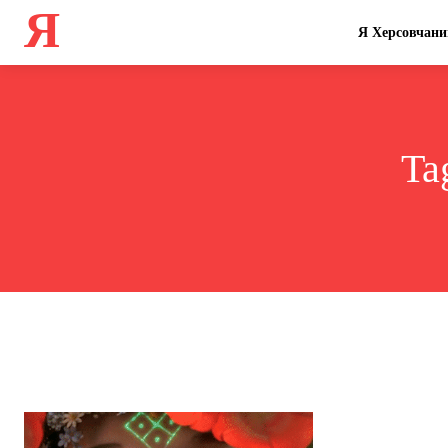
Я
Я Херсовчани
Ta