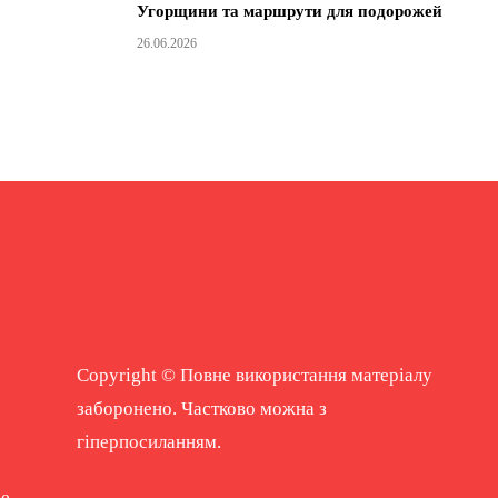
Угорщини та маршрути для подорожей
26.06.2026
Copyright © Повне використання матеріалу
заборонено. Частково можна з
гіперпосиланням.
ne