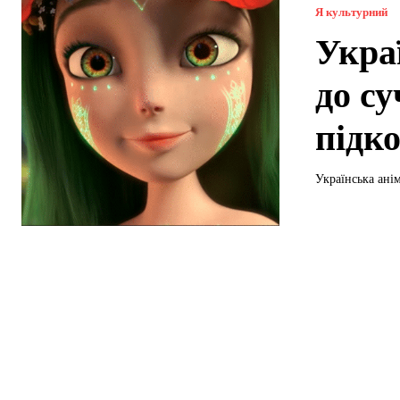
Я культурний
Украї
до с
підк
Українська ані