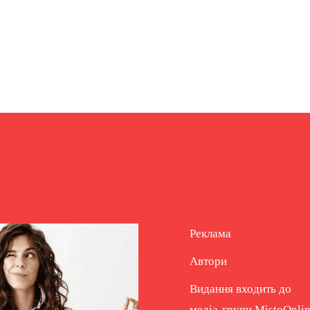
Реклама
Автори
Видання входить до
медіа-групи
MistoOnli