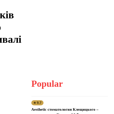
ків
о
ивалі
Popular
★ 9.7
Aesthetic стоматология Клещицкого –