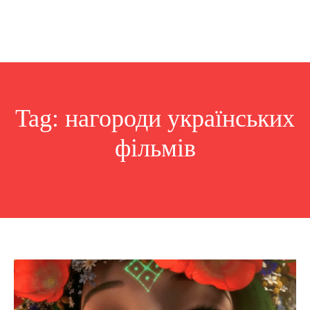
Tag:
нагороди українських
фільмів