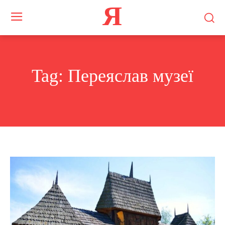
Я
Tag:
Переяслав музеї