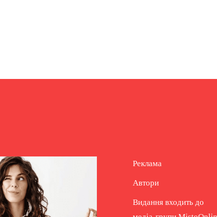
Реклама
Автори
Видання входить до
медіа-групи
MistoOnli