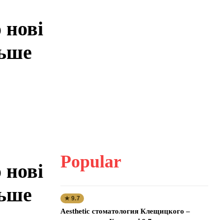
 нові
льше
Popular
 нові
льше
★ 9.7
Aesthetic стоматология Клещицкого –