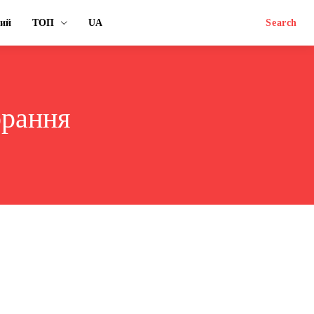
ний
ТОП
UA
Search
орання