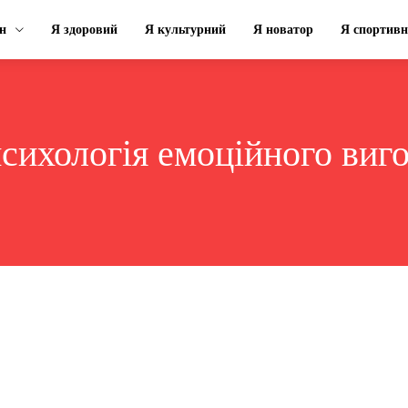
н
Я здоровий
Я культурний
Я новатор
Я спортив
сихологія емоційного виг