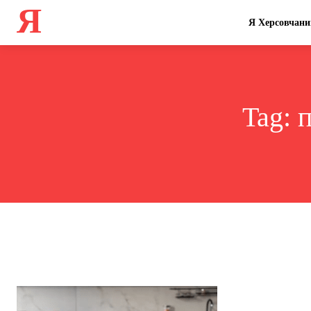
Я
Я Херсовчани
Tag:
п