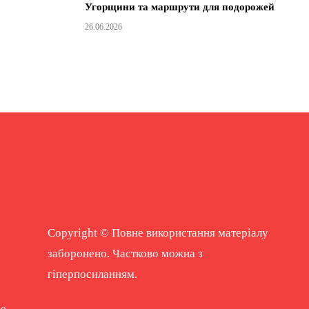
Угорщини та маршрути для подорожей
26.06.2026
Copyright © Повне використання матеріалу
заборонено. Частково можна з
гіперпосиланням.
ne