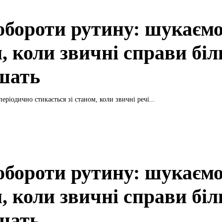
обороти рутину: шукаємо
и, коли звичні справи бі
ішать
ріодично стикається зі станом, коли звичні речі...
обороти рутину: шукаємо
и, коли звичні справи бі
ішать