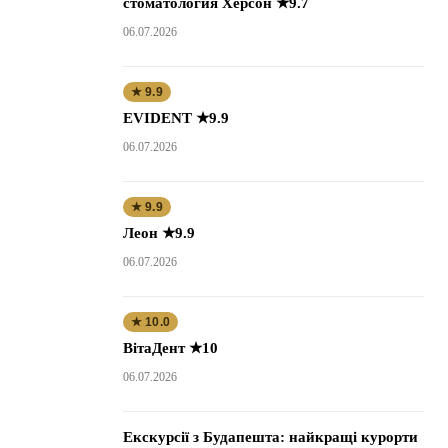
стоматология Херсон ★9.7
06.07.2026
★ 9.9
EVIDENT ★9.9
06.07.2026
★ 9.9
Леон ★9.9
06.07.2026
★ 10.0
ВітаДент ★10
06.07.2026
Екскурсії з Будапешта: найкращі курорти