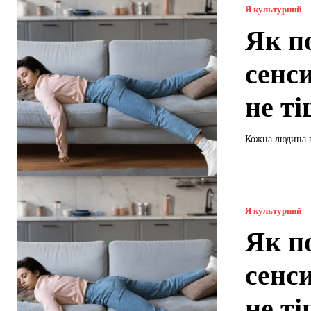
Я культурний
Як п
сенс
не т
Кожна людина пе
Я культурний
Як п
сенс
не т