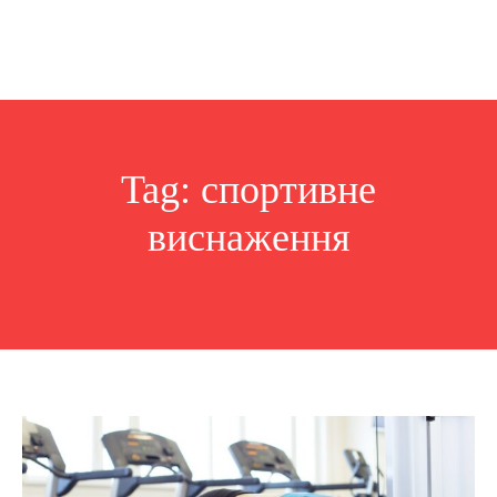
Tag:
спортивне
виснаження