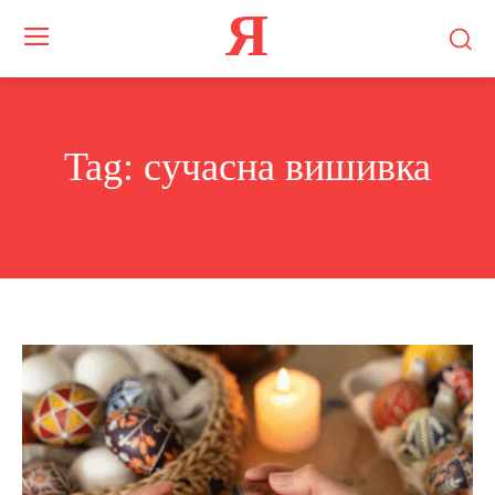
Я
Tag:
сучасна вишивка