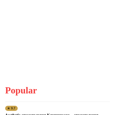
Popular
★ 9.7
Aesthetic стоматология Клещицкого – стоматология