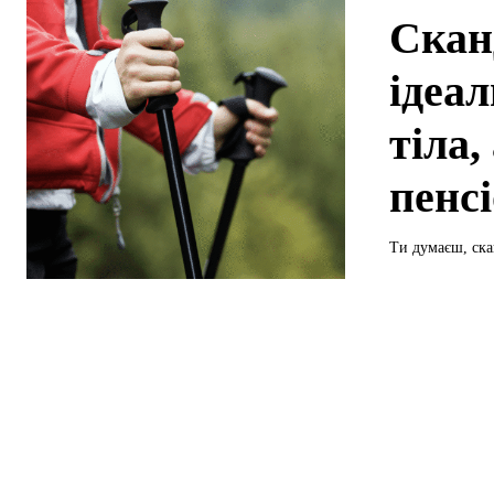
Скан
ідеа
тіла,
пенс
Ти думаєш, скан