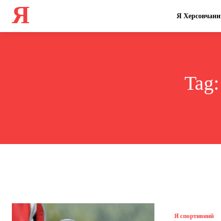
Я
Я Херсовчани
Tag
Я спортивний