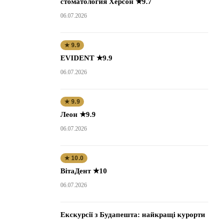
стоматология Херсон ★9.7
06.07.2026
★ 9.9
EVIDENT ★9.9
06.07.2026
★ 9.9
Леон ★9.9
06.07.2026
★ 10.0
ВітаДент ★10
06.07.2026
Екскурсії з Будапешта: найкращі курорти