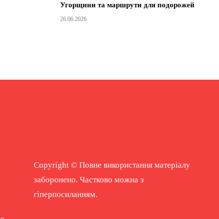
Угорщини та маршрути для подорожей
26.06.2026
Copyright © Повне використання матеріалу
заборонено. Частково можна з
гіперпосиланням.
ne