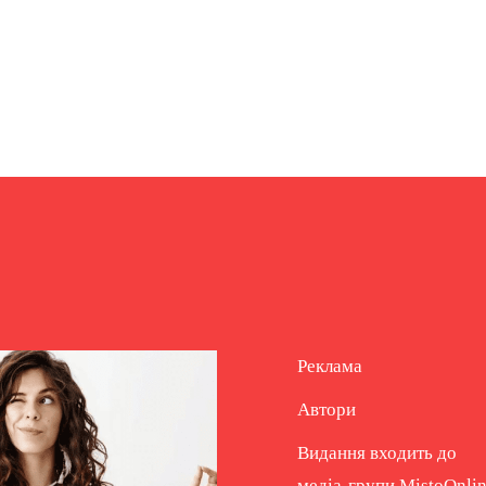
Реклама
Автори
Видання входить до
медіа-групи
MistoOnli