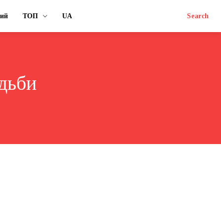
ний
ТОП
UA
Search
одьби