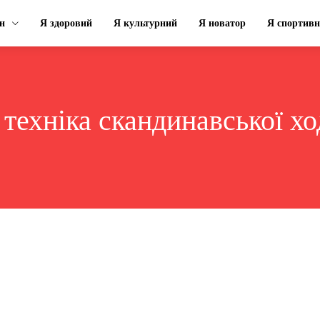
н
Я здоровий
Я культурний
Я новатор
Я спортив
:
техніка скандинавської х