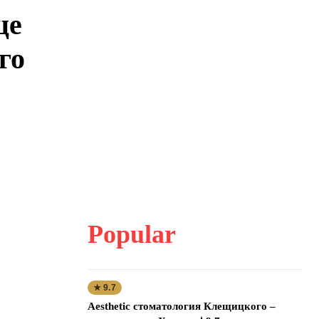
це
го
Popular
★ 9.7
Aesthetic стоматология Клещицкого –