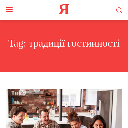
Я
Tag:
традиції гостинності