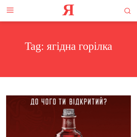
Я
Tag:
ягідна горілка