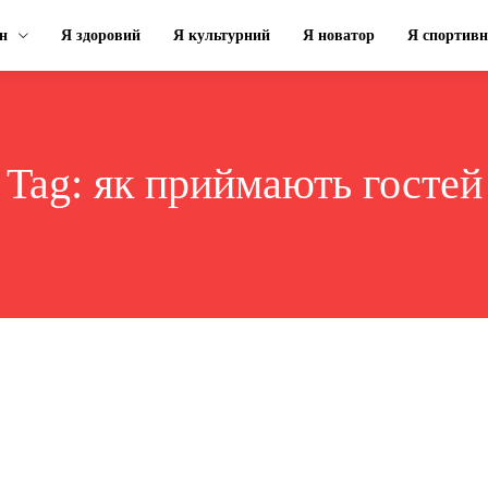
н
Я здоровий
Я культурний
Я новатор
Я спортив
Tag:
як приймають гостей