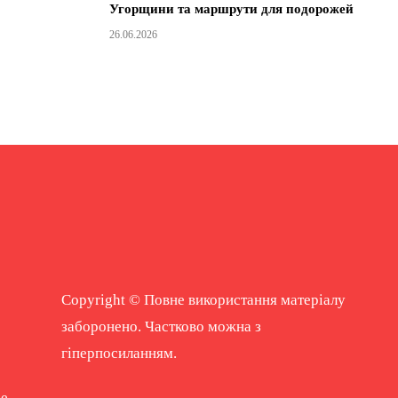
Угорщини та маршрути для подорожей
26.06.2026
Copyright © Повне використання матеріалу
заборонено. Частково можна з
гіперпосиланням.
ne