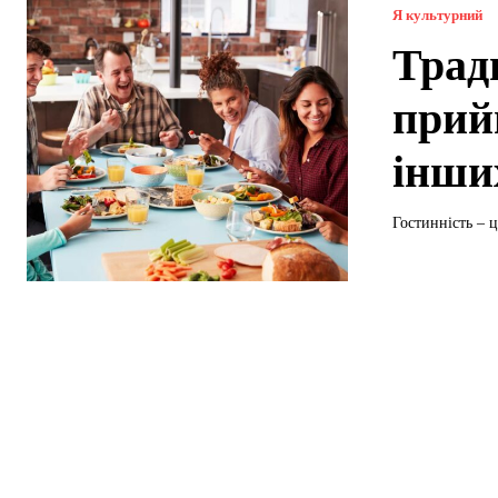
Я культурний
Тради
прий
інши
Гостинність – ц