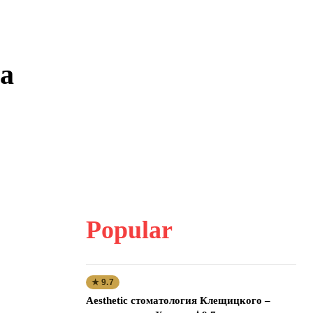
та
Popular
★ 9.7
Aesthetic стоматология Клещицкого –