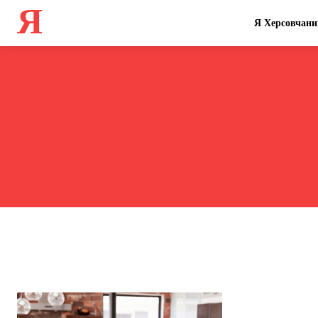
Я
Я Херсовчани