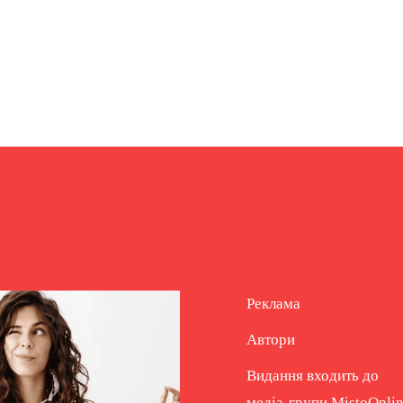
Реклама
Автори
Видання входить до
медіа-групи
MistoOnli