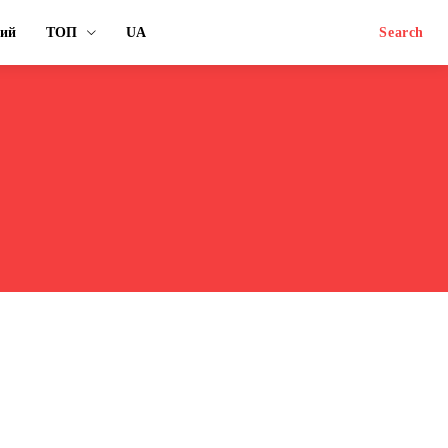
ний
ТОП
UA
Search