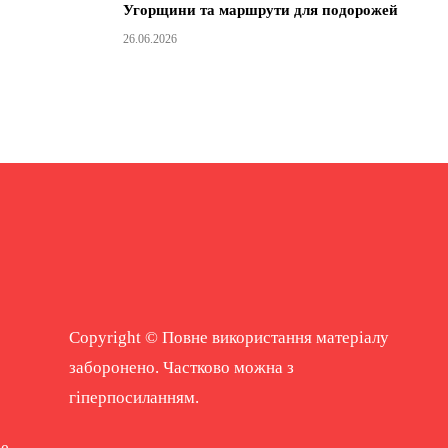
Угорщини та маршрути для подорожей
26.06.2026
Copyright © Повне використання матеріалу
заборонено. Частково можна з
гіперпосиланням.
ne