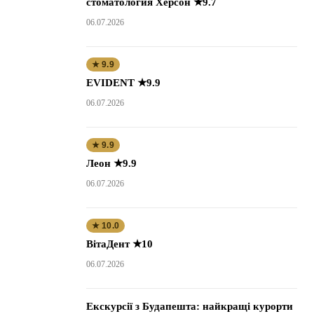
стоматология Херсон ★9.7
06.07.2026
★ 9.9
EVIDENT ★9.9
06.07.2026
★ 9.9
Леон ★9.9
06.07.2026
★ 10.0
ВітаДент ★10
06.07.2026
Екскурсії з Будапешта: найкращі курорти