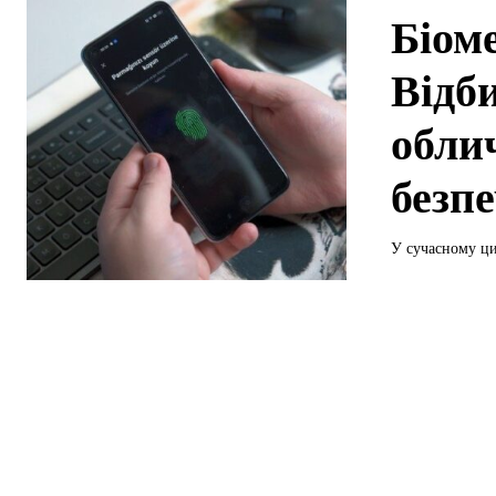
Біом
Відб
облич
безп
У сучасному ци