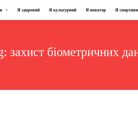
н
Я здоровий
Я культурний
Я новатор
Я спортив
g:
захист біометричних да