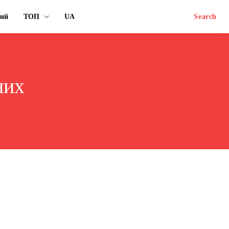
ний
ТОП
UA
Search
них