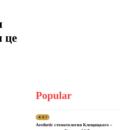
я
и це
Popular
★ 9.7
Aesthetic стоматология Клещицкого –