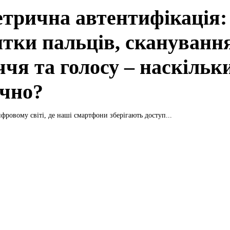
етрична автентифікація:
итки пальців, скануванн
чя та голосу – наскільк
ечно?
фровому світі, де наші смартфони зберігають доступ...