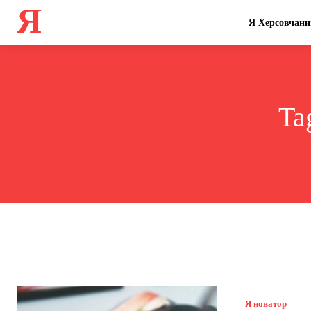
Я
Я Херсовчани
Ta
Я новатор