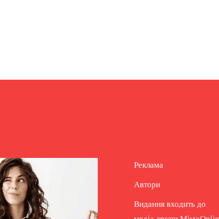
Реклама
Автори
Видання входить до
медіа-групи
MistoOnli