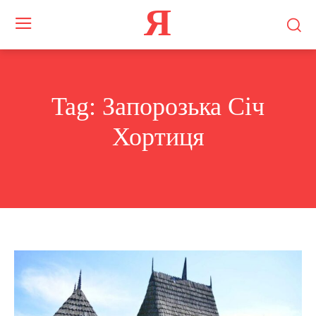
Я
Tag:
Запорозька Січ
Хортиця