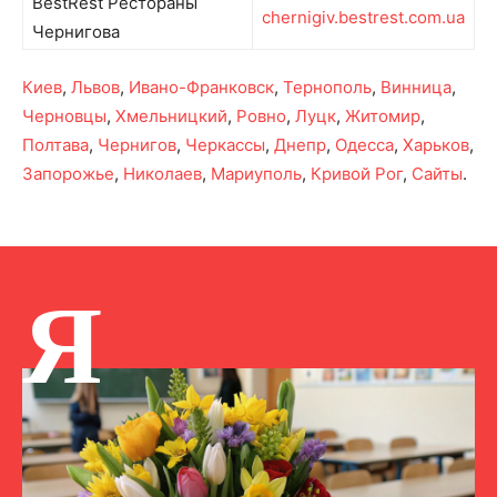
BestRest Рестораны
chernigiv.bestrest.com.ua
Чернигова
Киев
,
Львов
,
Ивано-Франковск
,
Тернополь
,
Винница
,
Черновцы
,
Хмельницкий
,
Ровно
,
Луцк
,
Житомир
,
Полтава
,
Чернигов
,
Черкассы
,
Днепр
,
Одесса
,
Харьков
,
Запорожье
,
Николаев
,
Мариуполь
,
Кривой Рог
,
Сайты
.
Я