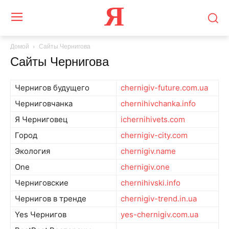
Я
Домой
Сайты Чернигова
Сайты Чернигова
Чернигов будущего
chernigiv-future.com.ua
Черниговчанка
chernihivchanka.info
Я Черниговец
ichernihivets.com
Город
chernigiv-city.com
Экология
chernigiv.name
One
chernigiv.one
Черниговские
chernihivski.info
Чернигов в тренде
chernigiv-trend.in.ua
Yes Чернигов
yes-chernigiv.com.ua