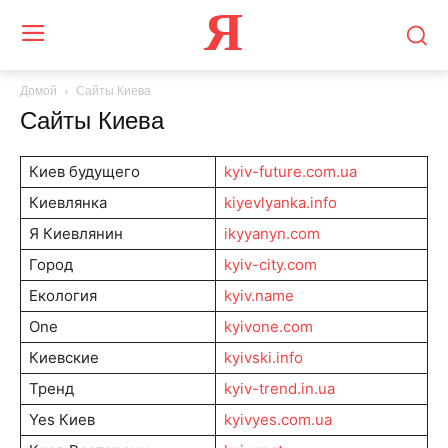
Я
Домой
Сайты Киева
Сайты Киева
Киев будущего
kyiv-future.com.ua
Киевлянка
kiyevlyanka.info
Я Киевлянин
ikyyanyn.com
Город
kyiv-city.com
Екология
kyiv.name
One
kyivone.com
Киевские
kyivski.info
Тренд
kyiv-trend.in.ua
Yes Киев
kyivyes.com.ua