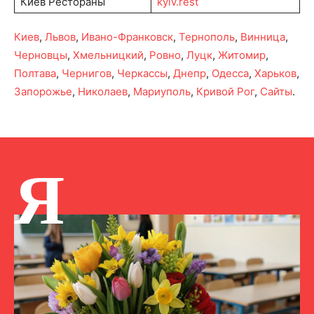
Киев Рестораны
kyiv.rest
Киев
,
Львов
,
Ивано-Франковск
,
Тернополь
,
Винница
,
Черновцы
,
Хмельницкий
,
Ровно
,
Луцк
,
Житомир
,
Полтава
,
Чернигов
,
Черкассы
,
Днепр
,
Одесса
,
Харьков
,
Запорожье
,
Николаев
,
Мариуполь
,
Кривой Рог
,
Сайты
.
Я