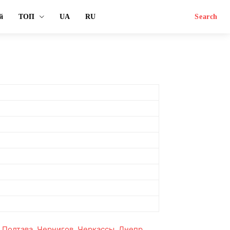
й
ТОП
UA
RU
Search
,
Полтава
,
Чернигов
,
Черкассы
,
Днепр
,