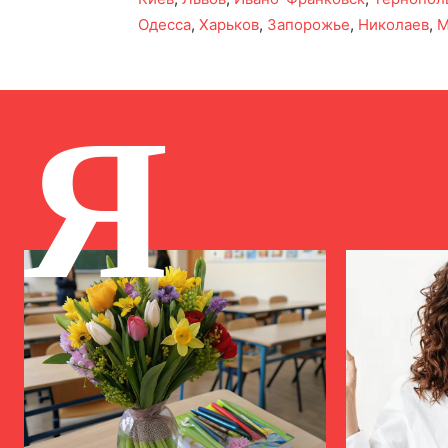
Одесса
,
Харьков
,
Запорожье
,
Николаев
,
М
Я