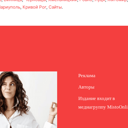
ариуполь
,
Кривой Рог
,
Сайты
.
Реклама
Авторы
Издание входит в
медиагруппу
MistoOnli