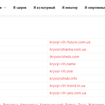
н
Я здоров
Я культурный
Я новатор
Я спортивны
kryvyi-rih-future.com.ua
kryvorizhanka.com.ua
ikryvorizhets.com
kryvyi-rih.name
kryvyi-rih.one
kryvorizhski.info
kryvyi-rih-trend.in.ua
kryvyi-rih-yes.com.ua
ь
,
Винница
,
Черновцы
,
Хмельницкий
,
Ровно
,
Луцк
,
Житомир