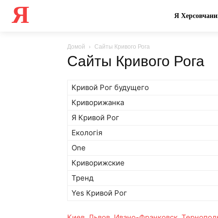
Я
Я Херсовчани
Домой
Сайты Кривого Рога
Сайты Кривого Рога
Кривой Рог будущего
Криворижанка
Я Кривой Рог
Екологія
One
Криворижские
Тренд
Yes Кривой Рог
Киев
,
Львов
,
Ивано-Франковск
,
Тернопол