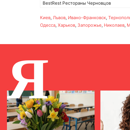
BestRest Рестораны Черновцов
Киев
,
Львов
,
Ивано-Франковск
,
Тернопол
Одесса
,
Харьков
,
Запорожье
,
Николаев
,
М
Я