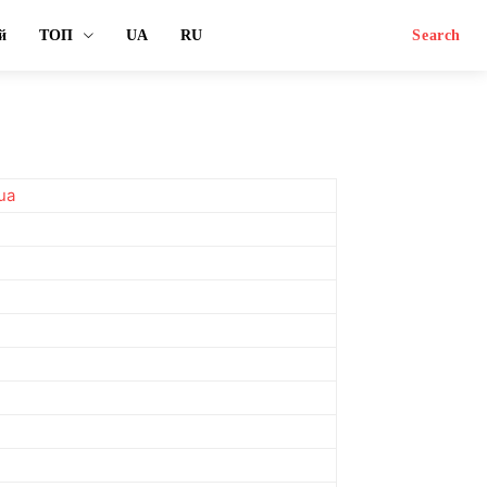
й
ТОП
UA
RU
Search
ua