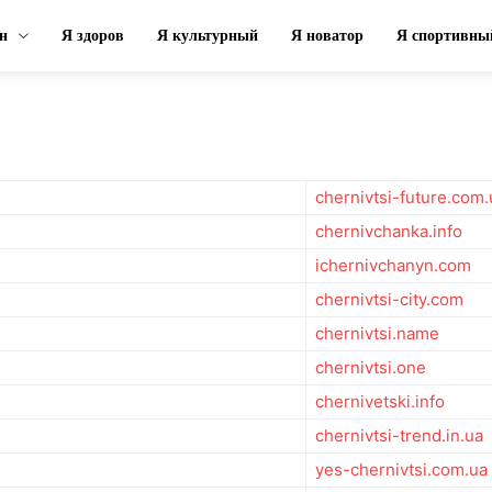
н
Я здоров
Я культурный
Я новатор
Я спортивны
chernivtsi-future.com.
chernivchanka.info
ichernivchanyn.com
chernivtsi-city.com
chernivtsi.name
chernivtsi.one
chernivetski.info
chernivtsi-trend.in.ua
yes-chernivtsi.com.ua