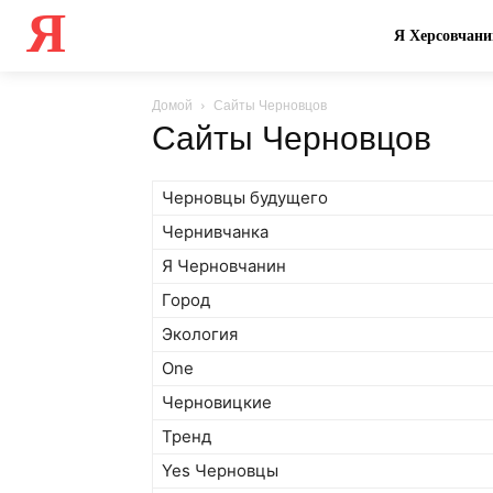
Я
Я Херсовчани
Домой
Сайты Черновцов
Сайты Черновцов
Черновцы будущего
Чернивчанка
Я Черновчанин
Город
Экология
One
Черновицкие
Тренд
Yes Черновцы