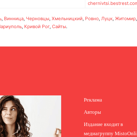
chernivtsi.bestrest.co
ь
,
Винница
,
Черновцы
,
Хмельницкий
,
Ровно
,
Луцк
,
Житомир
ариуполь
,
Кривой Рог
,
Сайты
.
Реклама
Авторы
Издание входит в
медиагруппу
MistoOnli