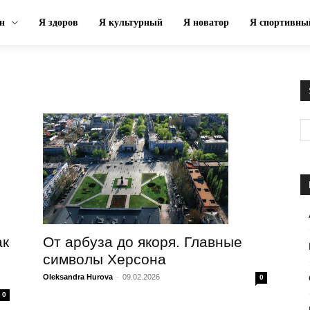
н
Я здоров
Я культурный
Я новатор
Я спортивны
От арбуза до якоря. Главные
ак
символы Херсона
Oleksandra Hurova
-
09.02.2026
0
0