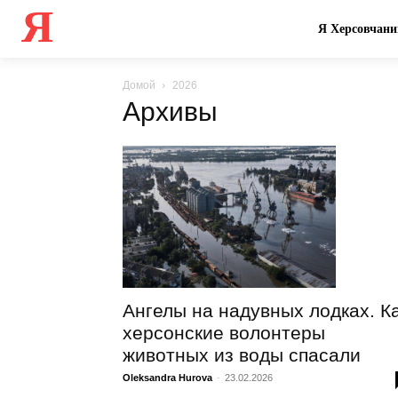
Я
Я Херсовчани
Домой
2026
Архивы
Ангелы на надувных лодках. К
херсонские волонтеры
животных из воды спасали
Oleksandra Hurova
-
23.02.2026