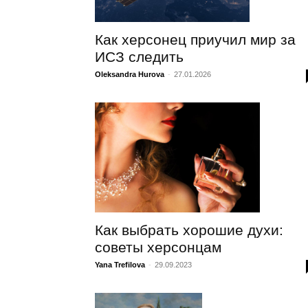
Как херсонец приучил мир за
ИСЗ следить
Oleksandra Hurova
-
27.01.2026
Как выбрать хорошие духи:
советы херсонцам
Yana Trefilova
-
29.09.2023