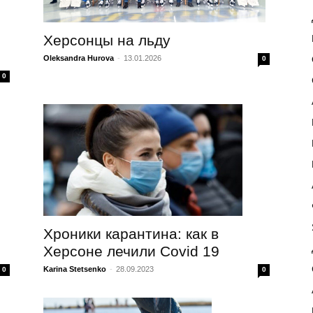
Херсонцы на льду
Oleksandra Hurova
-
13.01.2026
0
0
Хроники карантина: как в
Херсоне лечили Covid 19
Karina Stetsenko
-
28.09.2023
0
0