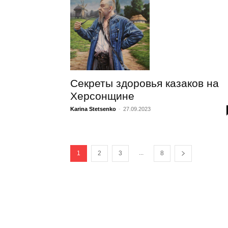
Секреты здоровья казаков на
Херсонщине
Karina Stetsenko
-
27.09.2023
...
1
2
3
8