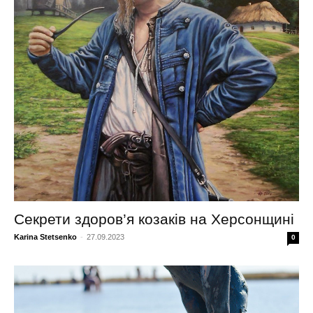
Секрети здоров’я козаків на Херсонщині
Karina Stetsenko
-
27.09.2023
0