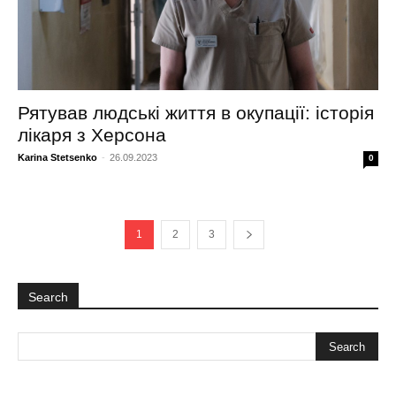
Рятував людські життя в окупації: історія
лікаря з Херсона
Karina Stetsenko
-
26.09.2023
0
1
2
3
Search