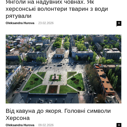
Янголи на надувних човнах. Як
херсонські волонтери тварин з води
рятували
Oleksandra Hurova
-
23.02.2026
0
Від кавуна до якоря. Головні символи
Херсона
Oleksandra Hurova
-
09.02.2026
0