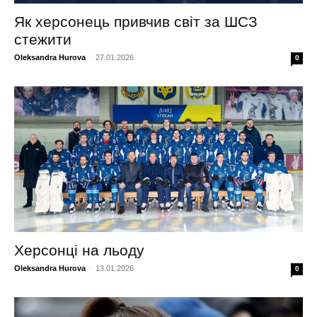
Як херсонець привчив світ за ШСЗ
стежити
Oleksandra Hurova
-
27.01.2026
0
Херсонці на льоду
Oleksandra Hurova
-
13.01.2026
0