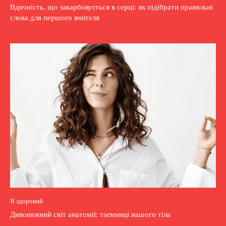
Вдячність, що закарбовується в серці: як підібрати правильні
слова для першого вчителя
Я здоровий
Дивовижний світ анатомії: таємниці нашого тіла