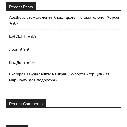
Recent Posts
Aesthetic стоматология Клещицкого – стоматология Херсон
★9.7
EVIDENT ★9.9
Леон ★9.9
ВітаДент ★10
Екскурсії з Будапешта: найкращі курорти Угорщини та
маршрути для подорожей
Recent Comments