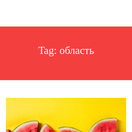
Tag:
область