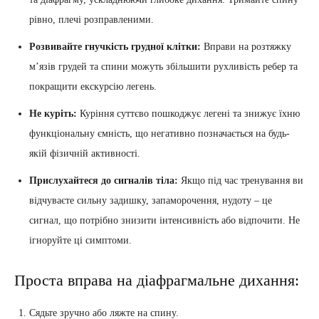
рівно, плечі розправленими.
Розвивайте гнучкість грудної клітки:
Вправи на розтяжку
м’язів грудей та спини можуть збільшити рухливість ребер та
покращити екскурсію легень.
Не куріть:
Куріння суттєво пошкоджує легені та знижує їхню
функціональну ємність, що негативно позначається на будь-
якій фізичній активності.
Прислухайтеся до сигналів тіла:
Якщо під час тренування ви
відчуваєте сильну задишку, запаморочення, нудоту – це
сигнал, що потрібно знизити інтенсивність або відпочити. Не
ігноруйте ці симптоми.
Проста вправа на діафрагмальне дихання:
Сядьте зручно або ляжте на спину.