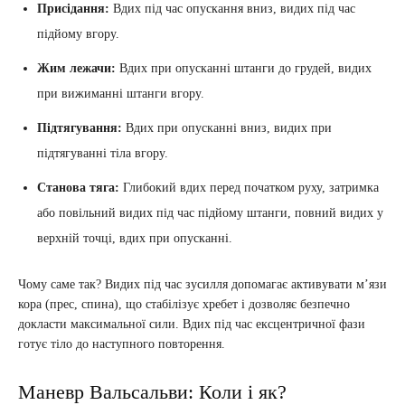
Присідання:
Вдих під час опускання вниз, видих під час
підйому вгору.
Жим лежачи:
Вдих при опусканні штанги до грудей, видих
при вижиманні штанги вгору.
Підтягування:
Вдих при опусканні вниз, видих при
підтягуванні тіла вгору.
Станова тяга:
Глибокий вдих перед початком руху, затримка
або повільний видих під час підйому штанги, повний видих у
верхній точці, вдих при опусканні.
Чому саме так? Видих під час зусилля допомагає активувати м’язи
кора (прес, спина), що стабілізує хребет і дозволяє безпечно
докласти максимальної сили. Вдих під час ексцентричної фази
готує тіло до наступного повторення.
Маневр Вальсальви: Коли і як?