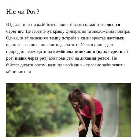
Ніс чи Рот?
В ідеалі, при низькій інтенсивності варто намагатися
дихати
через ніс
. Це забезпечує кращу фільтрацію та зволоження повітря.
Однак, зі збільшенням темпу потреба в кисні зростає настільки,
що носового дихання стає недостатньо. У таких випадках
природно переходити на
комбіноване дихання (вдих через ніс і
рот, видих через рот)
або повністю на
дихання ротом
. Не
бійтеся дихати ротом, коли це необхідно – головне забезпечити
м’язи киснем.