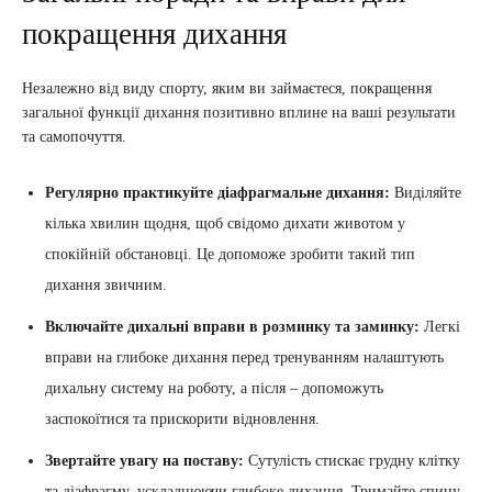
покращення дихання
Незалежно від виду спорту, яким ви займаєтеся, покращення
загальної функції дихання позитивно вплине на ваші результати
та самопочуття.
Регулярно практикуйте діафрагмальне дихання:
Виділяйте
кілька хвилин щодня, щоб свідомо дихати животом у
спокійній обстановці. Це допоможе зробити такий тип
дихання звичним.
Включайте дихальні вправи в розминку та заминку:
Легкі
вправи на глибоке дихання перед тренуванням налаштують
дихальну систему на роботу, а після – допоможуть
заспокоїтися та прискорити відновлення.
Звертайте увагу на поставу:
Сутулість стискає грудну клітку
та діафрагму, ускладнюючи глибоке дихання. Тримайте спину