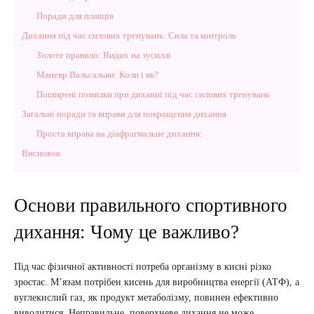
Поради для плавців
Дихання під час силових тренувань: Сила та контроль
Золоте правило: Видих на зусиллі
Маневр Вальсальви: Коли і як?
Поширені помилки при диханні під час силових тренувань
Загальні поради та вправи для покращення дихання
Проста вправа на діафрагмальне дихання:
Висновок
Основи правильного спортивного
дихання: Чому це важливо?
Під час фізичної активності потреба організму в кисні різко
зростає. М’язам потрібен кисень для виробництва енергії (АТФ), а
вуглекислий газ, як продукт метаболізму, повинен ефективно
виводитися. Неправильне, поверхневе дихання не може