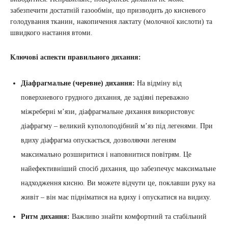
забезпечити достатній газообмін, що призводить до кисневого
голодування тканин, накопичення лактату (молочної кислоти) та
швидкого настання втоми.
Ключові аспекти правильного дихання:
Діафрагмальне (черевне) дихання:
На відміну від
поверхневого грудного дихання, де задіяні переважно
міжреберні м’язи, діафрагмальне дихання використовує
діафрагму – великий куполоподібний м’яз під легенями. При
вдиху діафрагма опускається, дозволяючи легеням
максимально розширитися і наповнитися повітрям. Це
найефективніший спосіб дихання, що забезпечує максимальне
надходження кисню. Ви можете відчути це, поклавши руку на
живіт – він має підніматися на вдиху і опускатися на видиху.
Ритм дихання:
Важливо знайти комфортний та стабільний