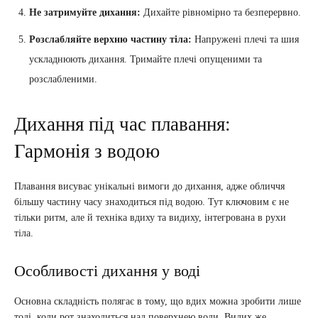
Не затримуйте дихання:
Дихайте рівномірно та безперервно.
Розслабляйте верхню частину тіла:
Напружені плечі та шия
ускладнюють дихання. Тримайте плечі опущеними та
розслабленими.
Дихання під час плавання:
Гармонія з водою
Плавання висуває унікальні вимоги до дихання, адже обличчя
більшу частину часу знаходиться під водою. Тут ключовим є не
тільки ритм, але й техніка вдиху та видиху, інтегрована в рухи
тіла.
Особливості дихання у воді
Основна складність полягає в тому, що вдих можна зробити лише
тоді, коли рот знаходиться над поверхнею води. Видих же,