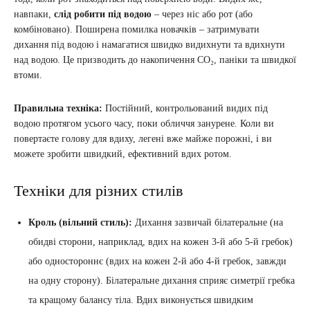
навпаки,
слід робити під водою
– через ніс або рот (або
комбіновано). Поширена помилка новачків – затримувати
дихання під водою і намагатися швидко видихнути та вдихнути
над водою. Це призводить до накопичення CO₂, паніки та швидкої
втоми.
Правильна техніка:
Постійний, контрольований видих під
водою протягом усього часу, поки обличчя занурене. Коли ви
повертаєте голову для вдиху, легені вже майже порожні, і ви
можете зробити швидкий, ефективний вдих ротом.
Техніки для різних стилів
Кроль (вільний стиль):
Дихання зазвичай білатеральне (на
обидві сторони, наприклад, вдих на кожен 3-й або 5-й гребок)
або одностороннє (вдих на кожен 2-й або 4-й гребок, завжди
на одну сторону). Білатеральне дихання сприяє симетрії гребка
та кращому балансу тіла. Вдих виконується швидким