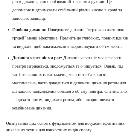
ритм дихання, синхронізований з вашими рухами. Це
допомагає підтримувати стабільний рівень кисню в крові та
запобігає задишці.
Глибина дихання:
Поверхневе дихання “верхньою частиною
грудей” менш ефективне. Прагніть до глибоких, повних вдихів
та видихів, щоб максимально використовувати об’єм легень.
Дихання через ніс чи рот:
Дихання через ніс має переваги:
повітря зігрівається, зволожується та очищується. Однак, під
час інтенсивних навантажень, коли потреба в кисні
максимальна, часто доводиться підключати дихання ротом для
швидшого надходження більшого об’єму повітря. Оптимально
– вдихати носом, видихати ротом, або використовувати
комбіноване дихання.
Опанування цих основ є фундаментом для побудови ефективних
дихальних технік для конкретних видів спорту.