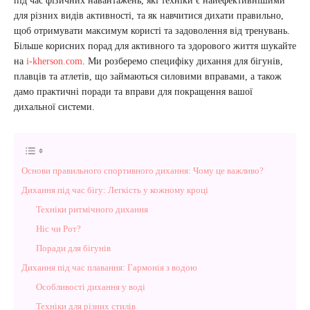
під час фізичних навантажень, які техніки є найефективнішими
для різних видів активності, та як навчитися дихати правильно,
щоб отримувати максимум користі та задоволення від тренувань.
Більше корисних порад для активного та здорового життя шукайте
на
i-kherson.com
. Ми розберемо специфіку дихання для бігунів,
плавців та атлетів, що займаються силовими вправами, а також
дамо практичні поради та вправи для покращення вашої
дихальної системи.
Основи правильного спортивного дихання: Чому це важливо?
Дихання під час бігу: Легкість у кожному кроці
Техніки ритмічного дихання
Ніс чи Рот?
Поради для бігунів
Дихання під час плавання: Гармонія з водою
Особливості дихання у воді
Техніки для різних стилів