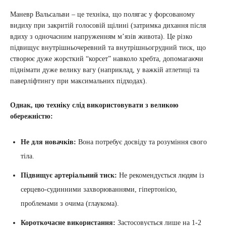
Маневр Вальсальви – це техніка, що полягає у форсованому
видиху при закритій голосовій щілині (затримка дихання після
вдиху з одночасним напруженням м’язів живота). Це різко
підвищує внутрішньочеревний та внутрішньогрудний тиск, що
створює дуже жорсткий “корсет” навколо хребта, допомагаючи
піднімати дуже велику вагу (наприклад, у важкій атлетиці та
паверліфтингу при максимальних підходах).
Однак, цю техніку слід використовувати з великою
обережністю:
Не для новачків:
Вона потребує досвіду та розуміння свого
тіла.
Підвищує артеріальний тиск:
Не рекомендується людям із
серцево-судинними захворюваннями, гіпертонією,
проблемами з очима (глаукома).
Короткочасне використання:
Застосовується лише на 1-2