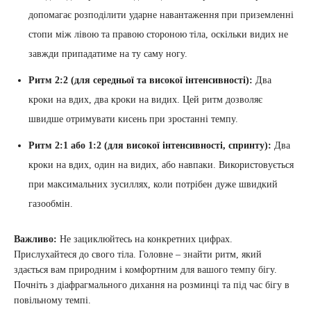
допомагає розподілити ударне навантаження при приземленні
стопи між лівою та правою стороною тіла, оскільки видих не
завжди припадатиме на ту саму ногу.
Ритм 2:2 (для середньої та високої інтенсивності):
Два
кроки на вдих, два кроки на видих. Цей ритм дозволяє
швидше отримувати кисень при зростанні темпу.
Ритм 2:1 або 1:2 (для високої інтенсивності, спринту):
Два
кроки на вдих, один на видих, або навпаки. Використовується
при максимальних зусиллях, коли потрібен дуже швидкий
газообмін.
Важливо:
Не зациклюйтесь на конкретних цифрах.
Прислухайтеся до свого тіла. Головне – знайти ритм, який
здається вам природним і комфортним для вашого темпу бігу.
Почніть з діафрагмального дихання на розминці та під час бігу в
повільному темпі.