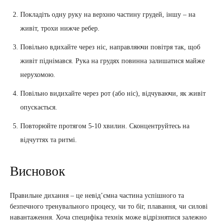
Покладіть одну руку на верхню частину грудей, іншу – на
живіт, трохи нижче ребер.
Повільно вдихайте через ніс, направляючи повітря так, щоб
живіт піднімався. Рука на грудях повинна залишатися майже
нерухомою.
Повільно видихайте через рот (або ніс), відчуваючи, як живіт
опускається.
Повторюйте протягом 5-10 хвилин. Сконцентруйтесь на
відчуттях та ритмі.
Висновок
Правильне дихання – це невід’ємна частина успішного та
безпечного тренувального процесу, чи то біг, плавання, чи силові
навантаження. Хоча специфіка технік може відрізнятися залежно