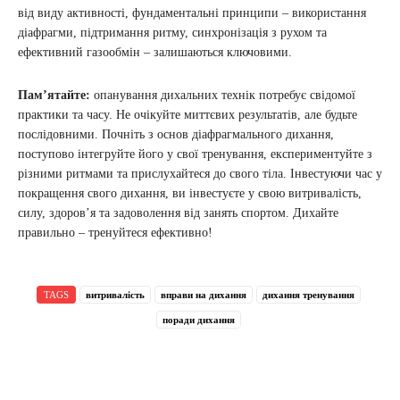
від виду активності, фундаментальні принципи – використання
діафрагми, підтримання ритму, синхронізація з рухом та
ефективний газообмін – залишаються ключовими.
Пам’ятайте:
опанування дихальних технік потребує свідомої
практики та часу. Не очікуйте миттєвих результатів, але будьте
послідовними. Почніть з основ діафрагмального дихання,
поступово інтегруйте його у свої тренування, експериментуйте з
різними ритмами та прислухайтеся до свого тіла. Інвестуючи час у
покращення свого дихання, ви інвестуєте у свою витривалість,
силу, здоров’я та задоволення від занять спортом. Дихайте
правильно – тренуйтеся ефективно!
TAGS
витривалість
вправи на дихання
дихання тренування
поради дихання