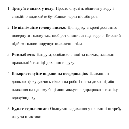
Тренуйте видих у воду:
Просто опустіть обличчя у воду і
спокійно видихайте бульбашки через ніс або рот.
Не піднімайте голову високо:
Для вдиху в кролі достатньо
повернути голову так, щоб рот опинився над водою. Високий
підйом голови порушує положення тіла.
Розслабтеся:
Напруга, особливо в шиї та плечах, заважає
правильній техніці дихання та руху.
Використовуйте вправи на координацію:
Плавання з
дошкою, фокусуючись тільки на роботі ніг та диханні, або
плавання на одному боці допоможуть відпрацювати техніку
вдиху/видиху.
Будьте терплячими:
Опанування дихання у плаванні потребує
часу та практики.