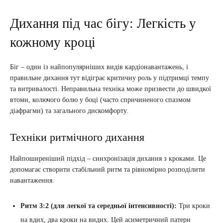
Дихання під час бігу: Легкість у
кожному кроці
Біг – один із найпопулярніших видів кардіонавантажень, і
правильне дихання тут відіграє критичну роль у підтримці темпу
та витривалості. Неправильна техніка може призвести до швидкої
втоми, колючого болю у боці (часто спричиненого спазмом
діафрагми) та загального дискомфорту.
Техніки ритмічного дихання
Найпоширеніший підхід – синхронізація дихання з кроками. Це
допомагає створити стабільний ритм та рівномірно розподілити
навантаження.
Ритм 3:2 (для легкої та середньої інтенсивності):
Три кроки
на вдих, два кроки на видих. Цей асиметричний патерн