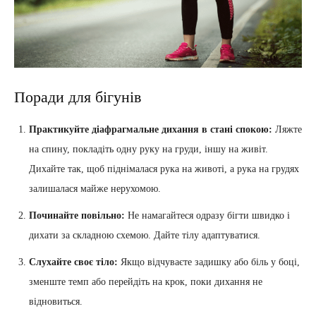
Поради для бігунів
Практикуйте діафрагмальне дихання в стані спокою:
Ляжте
на спину, покладіть одну руку на груди, іншу на живіт.
Дихайте так, щоб піднімалася рука на животі, а рука на грудях
залишалася майже нерухомою.
Починайте повільно:
Не намагайтеся одразу бігти швидко і
дихати за складною схемою. Дайте тілу адаптуватися.
Слухайте своє тіло:
Якщо відчуваєте задишку або біль у боці,
зменште темп або перейдіть на крок, поки дихання не
відновиться.