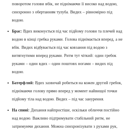
поворотом голови вбік, не піднімаючи її високо над водою,
синхронно з обертанням тулуба. Видих – рівномірно під
водою.
Брас:
Вдих виконується під час підйому голови та плечей над
водою в кінці гребка руками. Голова піднімається вперед, а не
вбік. Видих відбувається під час ковзання під водою з
витягнутими вперед руками. Ритм тут чіткий: один гребок
руками – один вдих – один поштовх ногами – видих під
водою.
Батерфляй:
Вдих зазвичай робиться на кожен другий гребок,
піднімаючи голову прямо вперед у момент найвищої точки
підйому тіла над водою. Видих – під час занурення.
На спині:
Дихання найпростіше, оскільки обличчя постійно
над водою. Важливо підтримувати стабільний ритм, не
затримуючи дихання. Можна синхронізувати з рухами рук,