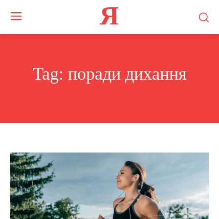
Я
Tag:
поради дихання