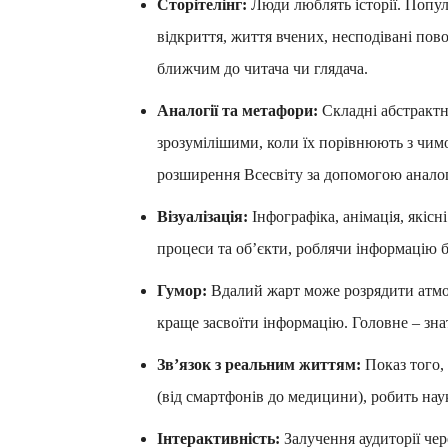
Сторітелінг:
Люди люблять історії. Попул
відкриття, життя вчених, несподівані пов
ближчим до читача чи глядача.
Аналогії та метафори:
Складні абстрактні
зрозумілішими, коли їх порівнюють з чим
розширення Всесвіту за допомогою аналогії
Візуалізація:
Інфографіка, анімація, якісні
процеси та об’єкти, роблячи інформацію б
Гумор:
Вдалий жарт може розрядити атмо
краще засвоїти інформацію. Головне – зна
Зв’язок з реальним життям:
Показ того,
(від смартфонів до медицини), робить нау
Інтерактивність:
Залучення аудиторії чер