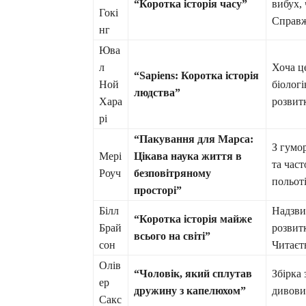
“Коротка історія часу”
вибух,
Гокі
Справж
нг
Юва
л
Хоча ц
“Sapiens: Коротка історія
Ной
біолог
людства”
Хара
розвит
рі
“Пакування для Марса:
З гумо
Мері
Цікава наука життя в
та час
Роуч
безповітряному
польоті
просторі”
Білл
Надзви
“Коротка історія майже
Брай
розвит
всього на світі”
сон
Читаєт
Олів
“Чоловік, який сплутав
Збірка
ер
дружину з капелюхом”
дивови
Сакс