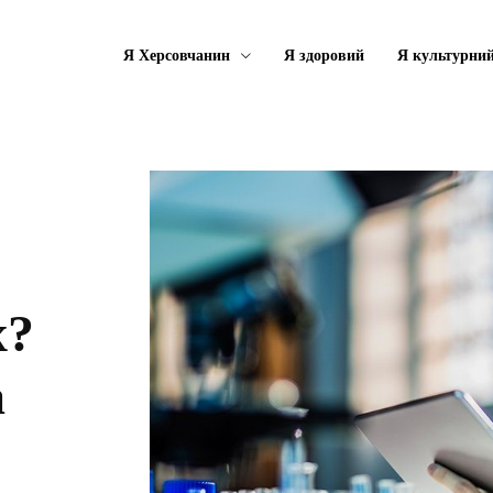
Я Херсовчанин
Я здоровий
Я культурни
х?
а