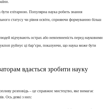
раїни.
 бути елітарною. Популярна наука робить знання
ального статусу чи рівня освіти, сприяючи формуванню більш
людей відчувають острах або невпевненість перед науковими
укпоп руйнує ці бар’єри, показуючи, що наука може бути
заторам вдається зробити науку
опливу розповідь – це справжнє мистецтво, яке вимагає
в. Ось деякі з них: