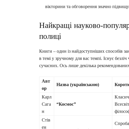
вікторини та обговорення значно підвищує 
Найкращі науково-популярн
полиці
Книги – один із найдоступніших способів за
в темі у зручному для вас темпі. Існує безлі
сучасних. Ось лише декілька рекомендованих
Авт
Назва (українською)
Коротк
ор
Карл
Класич
Сага
“Космос”
Всесві
н
філосо
Стів
Спроба
ен