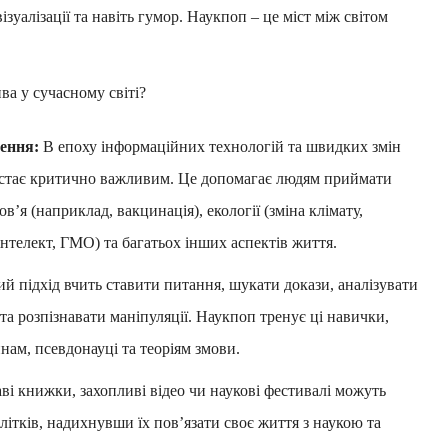
зуалізації та навіть гумор. Наукпоп – це міст між світом
ва у сучасному світі?
ення:
В епоху інформаційних технологій та швидких змін
и стає критично важливим. Це допомагає людям приймати
’я (наприклад, вакцинація), екології (зміна клімату,
інтелект, ГМО) та багатьох інших аспектів життя.
й підхід вчить ставити питання, шукати докази, аналізувати
та розпізнавати маніпуляції. Наукпоп тренує ці навички,
ам, псевдонауці та теоріям змови.
ві книжки, захопливі відео чи наукові фестивалі можуть
длітків, надихнувши їх пов’язати своє життя з наукою та