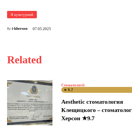
Я культурний
i-kherson
07.05.2025
By
Related
Стоматології
★ 9.7
Aesthetic стоматология
Клещицкого – стоматоло
Херсон ★9.7