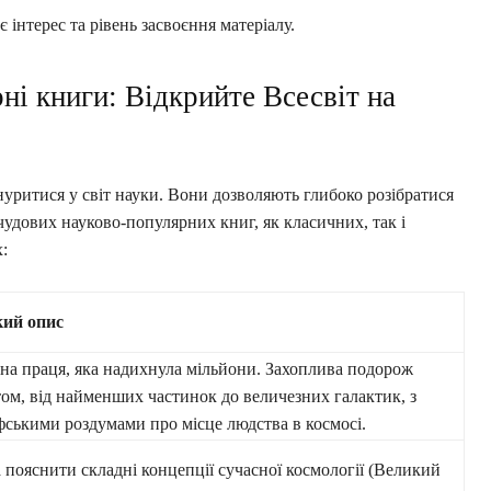
інтерес та рівень засвоєння матеріалу.
і книги: Відкрийте Всесвіт на
нуритися у світ науки. Вони дозволяють глибоко розібратися
ч чудових науково-популярних книг, як класичних, так і
:
ий опис
на праця, яка надихнула мільйони. Захоплива подорож
том, від найменших частинок до величезних галактик, з
фськими роздумами про місце людства в космосі.
 пояснити складні концепції сучасної космології (Великий