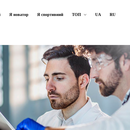
й
Я новатор
Я спортивний
ТОП
UA
RU