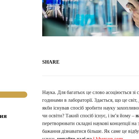
SHARE
Наука. Для багатьох це слово асоціюється з
годинами в лабораторії. Здається, що це сві
якби існував спосіб зробити науку захопливо
гия
чи освіти? Такий спосіб існує, і ім’я йому –
н
перетворювати складні наукові концепції на з
бажання дізнаватися більше. Як саме це відбу
науки,
читайте далі на
i-kherson.com
.