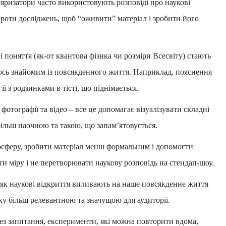
яризатори часто використовують розповіді про наукові
ороти досліджень, щоб “оживити” матеріал і зробити його
 поняття (як-от квантова фізика чи розміри Всесвіту) стають
ось знайомим із повсякденного життя. Наприклад, пояснення
 з родзинками в тісті, що піднімається.
 фотографії та відео – все це допомагає візуалізувати складні
ільш наочною та такою, що запам’ятовується.
сферу, зробити матеріал менш формальним і допомогти
ти міру і не перетворювати наукову розповідь на стендап-шоу.
 як наукові відкриття впливають на наше повсякденне життя
ку більш релевантною та значущою для аудиторії.
ез запитання, експерименти, які можна повторити вдома,