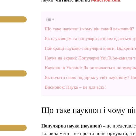
Що таке наукпоп і чому він такий важливий?
Як науковцям та популяризаторам вдається з
Найкращі науково-популярні книги: Відкрийте
Наука на екрані: Популярні YouTube-канали 
Наукпоп в Україні: Як розвивається популярн
Як почати свою подорож у світ наукпопу? По
Висновок: Наука – це для всіх!
Що таке наукпоп і чому ві
Популярна наука (наукпоп)
– це представле
Головна мета – не просто поінформувати, а й