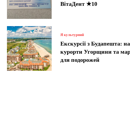
ВітаДент ★10
Я культурний
Екскурсії з Будапешта: н
курорти Угорщини та ма
для подорожей