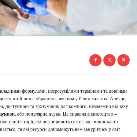
і складними формулами, незрозумілими термінами та довгими
т, доступний лише обраним – вченим у білих халатах. Але що,
ю, доступною та зрозумілою для кожного, незалежно від віку
аукпоп
, або популярна наука. Це справжнє мистецтво –
ахопливі історії, які розширюють світогляд і викликають
вається, та які ресурси допоможуть вам зануритись у світ