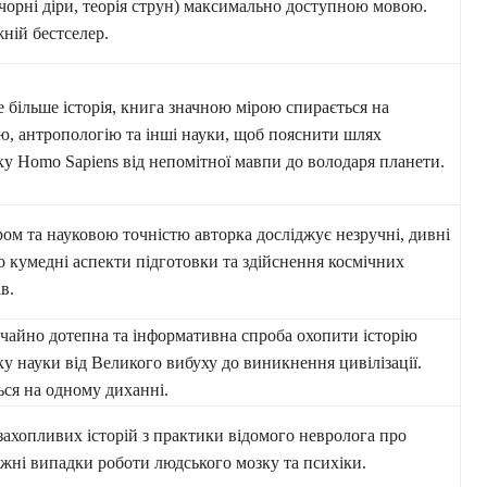
 чорні діри, теорія струн) максимально доступною мовою.
ній бестселер.
е більше історія, книга значною мірою спирається на
ію, антропологію та інші науки, щоб пояснити шлях
ку Homo Sapiens від непомітної мавпи до володаря планети.
ром та науковою точністю авторка досліджує незручні, дивні
то кумедні аспекти підготовки та здійснення космічних
в.
чайно дотепна та інформативна спроба охопити історію
ку науки від Великого вибуху до виникнення цивілізації.
ься на одному диханні.
 захопливих історій з практики відомого невролога про
жні випадки роботи людського мозку та психіки.