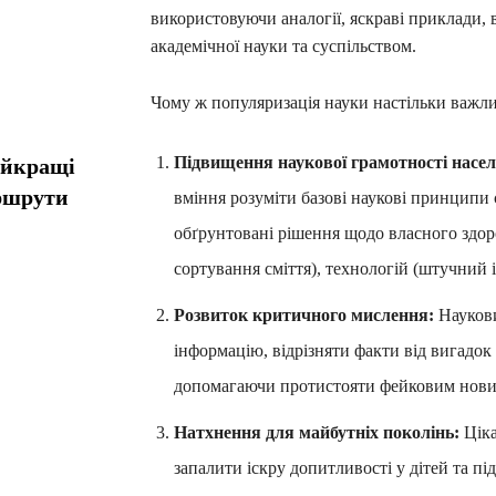
використовуючи аналогії, яскраві приклади, ві
академічної науки та суспільством.
Чому ж популяризація науки настільки важли
Підвищення наукової грамотності насел
айкращі
ршрути
вміння розуміти базові наукові принцип
обґрунтовані рішення щодо власного здоров
сортування сміття), технологій (штучний 
Розвиток критичного мислення:
Наукови
інформацію, відрізняти факти від вигадок 
допомагаючи протистояти фейковим новин
Натхнення для майбутніх поколінь:
Ціка
запалити іскру допитливості у дітей та пі