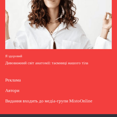
Я здоровий
Дивовижний світ анатомії: таємниці нашого тіла
Реклама
Автори
Видання входить до медіа-групи
MistoOnline