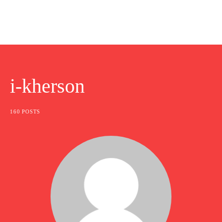
i-kherson
160 POSTS