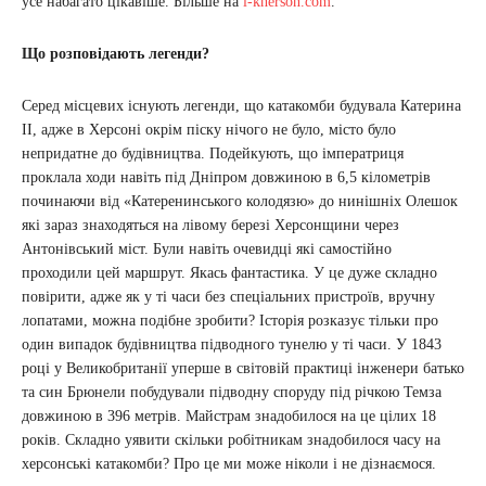
усе набагато цікавіше. Більше на
i-kherson.com
.
Що розповідають легенди?
Серед місцевих існують легенди, що катакомби будувала Катерина
II, адже в Херсоні окрім піску нічого не було, місто було
непридатне до будівництва. Подейкують, що імператриця
проклала ходи навіть під Дніпром довжиною в 6,5 кілометрів
починаючи від «Катеренинського колодязю» до нинішніх Олешок
які зараз знаходяться на лівому березі Херсонщини через
Антонівський міст. Були навіть очевидці які самостійно
проходили цей маршрут. Якась фантастика. У це дуже складно
повірити, адже як у ті часи без спеціальних пристроїв, вручну
лопатами, можна подібне зробити? Історія розказує тільки про
один випадок будівництва підводного тунелю у ті часи. У 1843
році у Великобританії уперше в світовій практиці інженери батько
та син Брюнели побудували підводну споруду під річкою Темза
довжиною в 396 метрів. Майстрам знадобилося на це цілих 18
років. Складно уявити скільки робітникам знадобилося часу на
херсонські катакомби? Про це ми може ніколи і не дізнаємося.