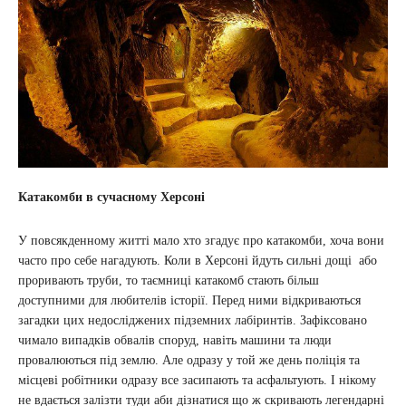
Катакомби в сучасному Херсоні
У повсякденному житті мало хто згадує про катакомби, хоча вони
часто про себе нагадують. Коли в Херсоні йдуть сильні дощі або
проривають труби, то таємниці катакомб стають більш
доступними для любителів історії. Перед ними відкриваються
загадки цих недосліджених підземних лабіринтів. Зафіксовано
чимало випадків обвалів споруд, навіть машини та люди
провалюються під землю. Але одразу у той же день поліція та
місцеві робітники одразу все засипають та асфальтують. І нікому
не вдається залізти туди аби дізнатися що ж скривають легендарні