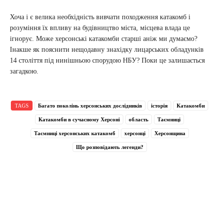
Хоча і є велика необхідність вивчати походження катакомб і
розуміння їх впливу на будівництво міста, місцева влада це
ігнорує. Може херсонські катакомби старші аніж ми думаємо?
Інакше як пояснити нещодавну знахідку лицарських обладунків
14 століття під нинішньою спорудою НБУ? Поки це залишається
загадкою.
TAGS
Багато поколінь херсонських дослідників
історія
Катакомби
Катакомби в сучасному Херсоні
область
Таємниці
Таємниці херсонських катакомб
херсонці
Херсонщина
Що розповідають легенди?