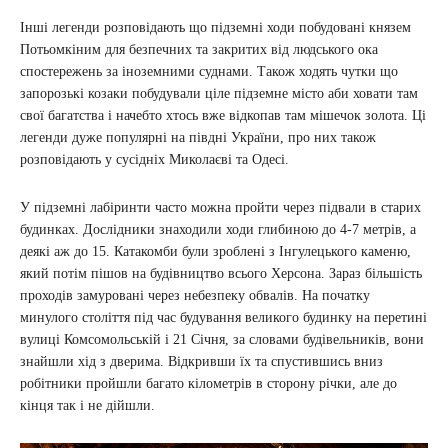
Інші легенди розповідають що підземні ходи побудовані князем
Потьомкіним для безпечних та закритих від людського ока
спостережень за іноземними суднами. Також ходять чутки що
запорозькі козаки побудували ціле підземне місто аби ховати там
свої багатства і начебто хтось вже відкопав там мішечок золота. Ці
легенди дуже популярні на півдні України, про них також
розповідають у сусідніх Миколаєві та Одесі.
У підземні лабіринти часто можна пройти через підвали в старих
будинках. Дослідники знаходили ходи глибиною до 4-7 метрів, а
деякі аж до 15. Катакомби були зроблені з Інгулецького каменю,
який потім пішов на будівництво всього Херсона. Зараз більшість
проходів замуровані через небезпеку обвалів. На початку
минулого століття під час будування великого будинку на перетині
вулиці Комсомольській і 21 Січня, за словами будівельників, вони
знайшли хід з дверима. Відкривши їх та спустившись вниз
робітники пройшли багато кілометрів в сторону річки, але до
кінця так і не дійшли.