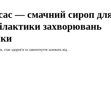
сас — смачний сироп дл
ілактики захворювань
нки
в, стан здоров'я та самопочуття залежать від...