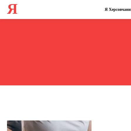
Я
Я Херсовчани