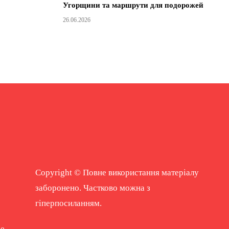
Угорщини та маршрути для подорожей
26.06.2026
Copyright © Повне використання матеріалу
заборонено. Частково можна з
гіперпосиланням.
ne