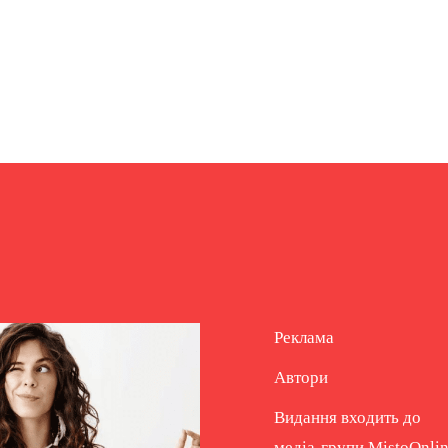
Реклама
Автори
Видання входить до
медіа-групи
MistoOnli