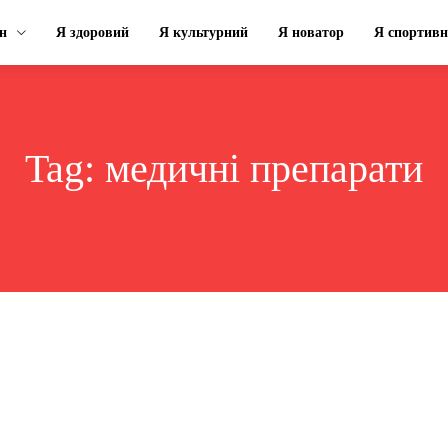
н
Я здоровий
Я культурний
Я новатор
Я спортив
Tag:
медичні препарати