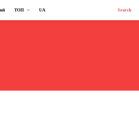
ний
ТОП
UA
Search