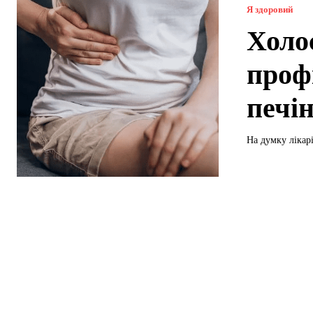
Я здоровий
Холо
проф
печі
На думку лікарі