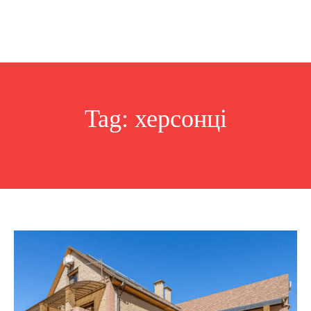
Tag:
херсонці