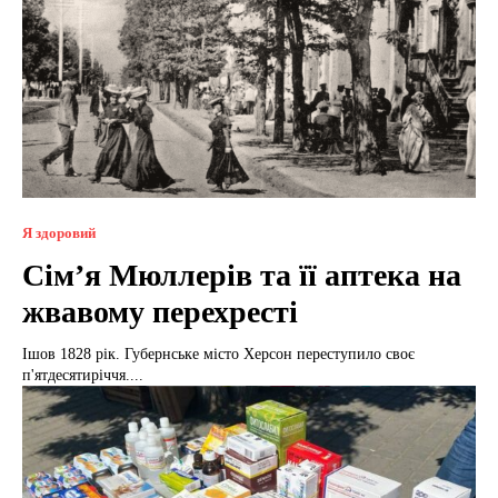
Я здоровий
Сім’я Мюллерів та її аптека на
жвавому перехресті
Ішов 1828 рік. Губернське місто Херсон переступило своє
п'ятдесятиріччя....