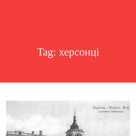
Tag:
херсонці