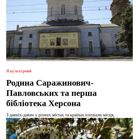
Я культурний
Родина Саражинович-
Павловських та перша
бібліотека Херсона
З давніх-давен у різних містах та країнах існували місця,...