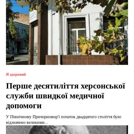
Я здоровий
Перше десятиліття херсонської
служби швидкої медичної
допомоги
У Північному Причорномор'ї початок двадцятого століття було
відзначено великими...