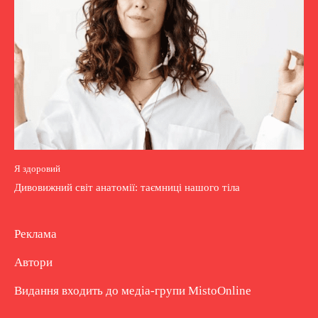
Я здоровий
Дивовижний світ анатомії: таємниці нашого тіла
Реклама
Автори
Видання входить до медіа-групи
MistoOnline