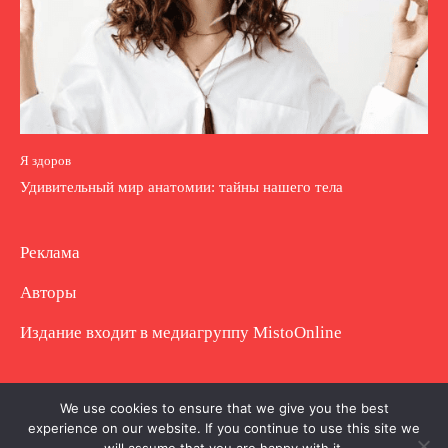
Я здоров
Удивительный мир анатомии: тайны нашего тела
Реклама
Авторы
Издание входит в медиагруппу
MistoOnline
Copyright © Полное использование материала
We use cookies to ensure that we give you the best
experience on our website. If you continue to use this site we
запрещено. Частично разрешено с гиперссылкой.