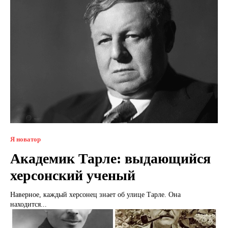
Я новатор
Академик Тарле: выдающийся
херсонский ученый
Наверное, каждый херсонец знает об улице Тарле. Она
находится...