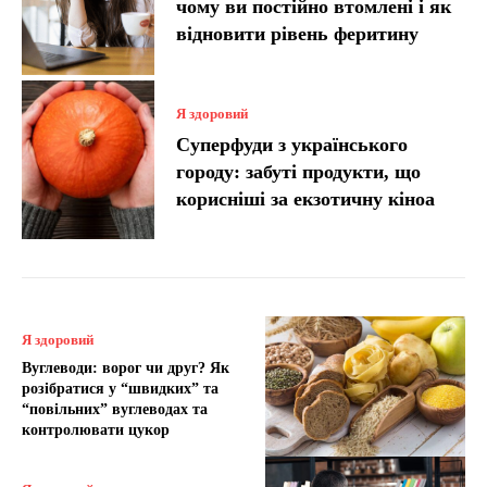
чому ви постійно втомлені і як
відновити рівень феритину
Я здоровий
Суперфуди з українського
городу: забуті продукти, що
корисніші за екзотичну кіноа
Я здоровий
Вуглеводи: ворог чи друг? Як
розібратися у “швидких” та
“повільних” вуглеводах та
контролювати цукор