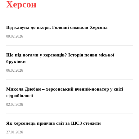
Херсон
Від кавуна до якоря. Головні символи Херсона
09.02.2026
Що під ногами у херсонців? Історія появи міської
бруківки
06.02.2026
Микола Дзюбан – херсонський вчений-новатор у світі
гідробіології
02.02.2026
Як херсонець привчив світ за ШСЗ стежити
27.01.2026