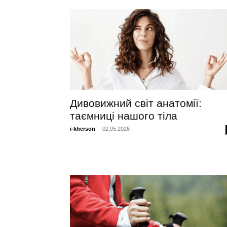
Дивовижний світ анатомії:
таємниці нашого тіла
i-kherson
-
02.05.2026