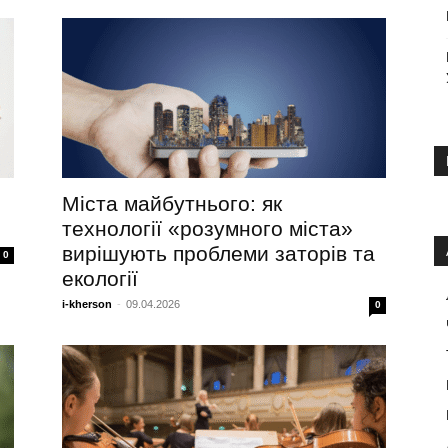
Міста майбутнього: як
технології «розумного міста»
вирішують проблеми заторів та
0
екології
i-kherson
-
09.04.2026
0