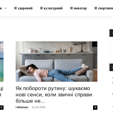
н
Я здоровий
Я культурний
Я новатор
Я спортив
щі
Як побороти рутину: шукаємо
и
нові сенси, коли звичні справи
більше не...
i-kherson
-
16.06.2026
0
0