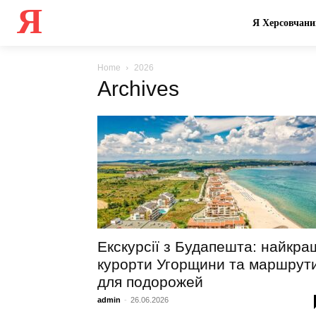
Я
Я Херсовчани
Home
2026
Archives
Екскурсії з Будапешта: найкра
курорти Угорщини та маршрут
для подорожей
admin
-
26.06.2026