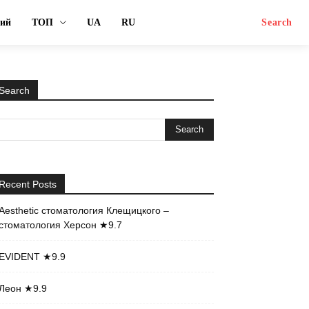
ний
ТОП
UA
RU
Search
Search
Recent Posts
Aesthetic стоматология Клещицкого –
стоматология Херсон ★9.7
EVIDENT ★9.9
Леон ★9.9