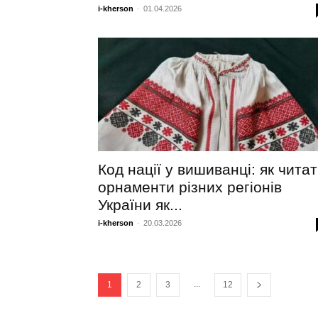
i-kherson
-
01.04.2026
Код нації у вишиванці: як чита
орнаменти різних регіонів
України як...
i-kherson
-
20.03.2026
...
1
2
3
12