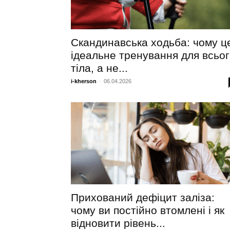
Скандинавська ходьба: чому ц
ідеальне тренування для всьо
тіла, а не...
i-kherson
-
06.04.2026
Прихований дефіцит заліза:
чому ви постійно втомлені і як
відновити рівень...