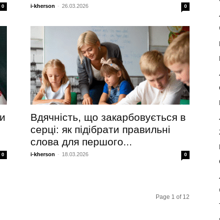
i-kherson
-
26.03.2026
0
0
ти
Вдячність, що закарбовується в
серці: як підібрати правильні
слова для першого...
i-kherson
-
18.03.2026
0
0
Page 1 of 12