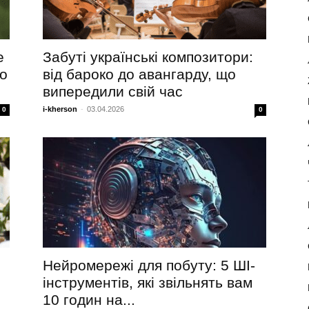
е
Забуті українські композитори:
го
від бароко до авангарду, що
випередили свій час
i-kherson
-
03.04.2026
0
0
Нейромережі для побуту: 5 ШІ-
інструментів, які звільнять вам
10 годин на...