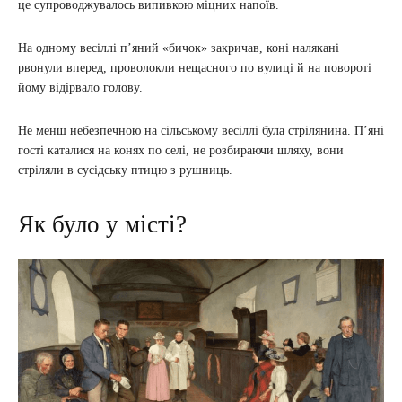
це супроводжувалось випивкою міцних напоїв.
На одному весіллі п’яний «бичок» закричав, коні налякані
рвонули вперед, проволокли нещасного по вулиці й на повороті
йому відірвало голову.
Не менш небезпечною на сільському весіллі була стрілянина. П’яні
гості каталися на конях по селі, не розбираючи шляху, вони
стріляли в сусідську птицю з рушниць.
Як було у місті?