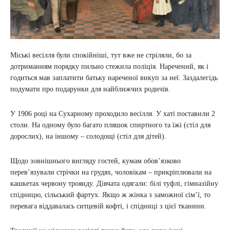
Міські весілля були спокійніші, тут вже не стріляли, бо за
дотриманням порядку пильно стежила поліція. Наречений, як і
годиться мав заплатити батьку нареченої викуп за неї. Заздалегідь
подумати про подарунки для найближчих родичів.
У 1906 році на Сухарному проходило весілля. У хаті поставили 2
столи. На одному було багато пляшок спиртного та їжі (стіл для
дорослих), на іншому – солодощі (стіл для дітей).
Щодо зовнішнього вигляду гостей, кумам обов’язково
перев’язували стрічки на грудях, чоловікам – прикріплювали на
кашкетах червону троянду. Дівчата одягали: білі туфлі, гімназійну
спідницю, сільський фартух. Якщо ж жінка з заможної сім’ї, то
перевага віддавалась ситцевій кофті, і спідниці з цієї тканини.