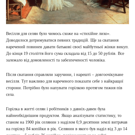
Весілля для селян було чимось схоже на «стихійне лихо».
Доводилося дотримуватися певних традицій. Ще за сватання
наречений повинен давати батькові своєї майбутньої жінки викуп.
До кінця 19 століття його сума складала від 15 до 50 рублів. Все
залежало від домовленості та забезпеченості чоловіка.
Після сватання справляли заручини, і нарешті – довгоочікуване
весілля. Тут важливо для нареченого показати себе з найкращої
сторони. Потрібно було напувати горілкою протягом тижня пів
села.
Горілка в житті селян і робітників з давніх-давен була
найнеобхіднішим продуктом. Якщо аналізувати статистику, то
станом на 1900 рік селянин з наділом 0,9 десятини землі витрачав
на горілку 84 копійки в рік. Селянин в якого був наділ від 3 до 14