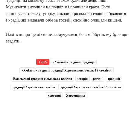
Традиції на міському весіллі також були, але дещо інші.
Музиканти виходили на подвір’я і починали грати. Гості
танцювали: польку, угорку. Інколи в розпал веселощів з’являлися
і крадії, які видавали себе за гостей, спокійно очищали кишені.
Навіть попри це ніхто не засмучувався, бо в майбутньому було що
згадати.
TAGS
«Хмільні» та дивні традиції
«Хмільні» та дивні традиції Херсонських весіль 19 століття
Божевільні традиції сільського весілля
історія
регіон
традиції
традиції Херсонських весіль
традиції Херсонських весіль 19 століття
херсонці
Херсонщина