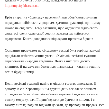
десятин – 5 рублів 76 копійок, повідомляється на сайті
http://mycity.kherson.ua.
Крім витрат на «біленьку» наречений мав обов’язково купити
подарунки найближчим родичам: хустини, рукавиці, при цьому
нікого не обділити. Тому зазвичай, щоб одружити гідно свого
сина, всі члени селянської родини заздалегідь наймалися
працювати. Кошти доводилося відкладати протягом 6 років.
Основним продуктом на сільському весіллі була горілка, закусці
приділяли набагато менше уваги. «Хмільні» весільні гуляння
переповняли «народні традиції». Деякі з них були досить
дивними, й нагадували божевілля, наприклад – катання тещі по
селі в брудній тачці.
Певні весільні традиції навіть в міських газетах описували. В
одному із сіл Херсонщини на другий день весілля за звичаєм
«продавали бика. «Бикові» – батьку нареченої одягали на шию
велику мотузку, далі її прив’язували до брички з кіньми, і в
такому вигляді водили від хати до хати, де проводили продаж. Все