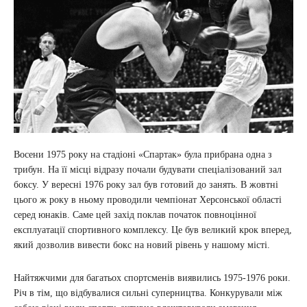
Восени 1975 року на стадіоні «Спартак» була прибрана одна з
трибун. На її місці відразу почали будувати спеціалізований зал
боксу. У вересні 1976 року зал був готовий до занять. В жовтні
цього ж року в ньому проводили чемпіонат Херсонської області
серед юнаків. Саме цей захід поклав початок повноцінної
експлуатації спортивного комплексу. Це був великий крок вперед,
який дозволив вивести бокс на новий рівень у нашому місті.
Найтяжчими для багатьох спортсменів виявились 1975-1976 роки.
Річ в тім, що відбувалися сильні суперництва. Конкурували між