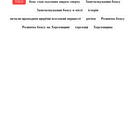
TAGS
бокс став масовим видом спорту
Започаткування боксу
Започаткування боксу в місті
історія
почали проводити щорічні всесоюзні першості
регіон
Розвиток боксу
Розвиток боксу на Херсонщині
херсонці
Херсонщина