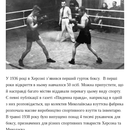
У 1936 році в Херсоні з’явився перший гурток боксу. В перші
роки відкриття в ньому навчалося 50 осіб. Можна припустити, що
й насправді багато містян віддавали перевагу цьому виду спорту.
Є певні публікації в газеті «Південна правда», наприклад в одній
з них розповідається, що колектив Миколаївська взуттєва фабрика
розпочала масове виробництво спортивного взуття та інвентарю.
В травні 1938 року було випущено понад 4 тисячі рукавичок для
боксу, призначених для різних спортивних товариств Херсона та
Миколаєва.