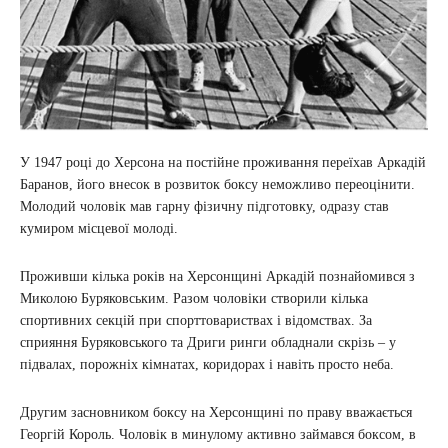
У 1947 році до Херсона на постійне проживання переїхав Аркадій
Баранов, його внесок в розвиток боксу неможливо переоцінити.
Молодий чоловік мав гарну фізичну підготовку, одразу став
кумиром місцевої молоді.
Проживши кілька років на Херсонщині Аркадій познайомився з
Миколою Буряковським. Разом чоловіки створили кілька
спортивних секцій при спорттовариствах і відомствах. За
сприяння Буряковського та Дриги ринги обладнали скрізь – у
підвалах, порожніх кімнатах, коридорах і навіть просто неба.
Другим засновником боксу на Херсонщині по праву вважається
Георгій Король. Чоловік в минулому активно займався боксом, в