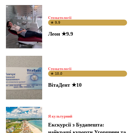
Стоматології
★ 9.9
Леон ★9.9
Стоматології
★ 10.0
ВітаДент ★10
Я культурний
Екскурсії з Будапешта:
найкращі курорти Угорщини та