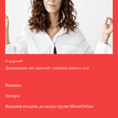
Я здоровий
Дивовижний світ анатомії: таємниці нашого тіла
Реклама
Автори
Видання входить до медіа-групи
MistoOnline