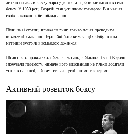
дитинстві долав важку дорогу до міста, щоб позайматися в секції
боксу. У 1959 році Георгій став успішним тренером. Він навчав
своїх вихованців без обладнання.
Пізніше зі столиці привезли ринг, тренер почав проводити
незалежні змагання. Перші бої його вихованців відбулися на
матчевій зустрічі з командою Джанкоя.
Після цього проводилося безліч змагань, в більшості учні Короля
здобували перемогу. Чимало його вихованців не тільки досягали
успіхів на ринзі, а й самі ставали успішними тренерами.
Активний розвиток боксу