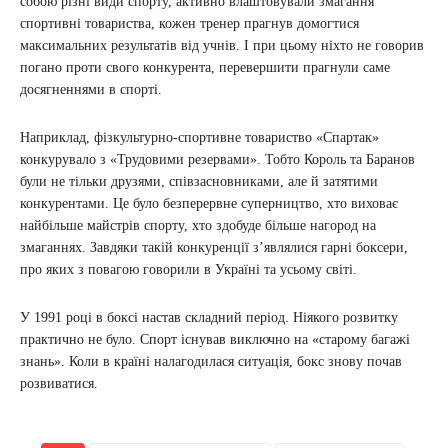
собою різні види спорту, активно влаштовували змагання
спортивні товариства, кожен тренер прагнув домогтися
максимальних результатів від учнів. І при цьому ніхто не говорив
погано проти свого конкурента, перевершити прагнули саме
досягненнями в спорті.
Наприклад, фізкультурно-спортивне товариство «Спартак»
конкурувало з «Трудовими резервами». Тобто Король та Баранов
були не тільки друзями, співзасновниками, але й затятими
конкурентами. Це було безперервне суперництво, хто виховає
найбільше майстрів спорту, хто здобуде більше нагород на
змаганнях. Завдяки такій конкуренції з’являлися гарні боксери,
про яких з повагою говорили в Україні та усьому світі.
У 1991 році в боксі настав складний період. Ніякого розвитку
практично не було. Спорт існував виключно на «старому багажі
знань». Коли в країні налагодилася ситуація, бокс знову почав
розвиватися.