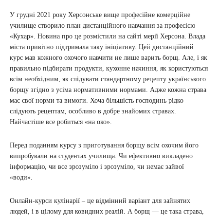
У грудні 2021 року Херсонське вище професійне комерційне
училище створило план дистанційного навчання за професією
«Кухар». Новина про це розмістили на сайті мерії Херсона. Влада
міста привітно підтримала таку ініціативу. Цей дистанційний
курс мав кожного охочого навчити не лише варить борщ. Але, і як
правильно підбирати продукти, кухонне начиння, як користуються
всім необхідним, як слідувати стандартному рецепту українського
борщу згідно з усіма нормативними нормами. Адже кожна страва
має свої норми та вимоги. Хоча більшість господинь рідко
слідують рецептам, особливо в добре знайомих стравах.
Найчастіше все робиться «на око».
Перед поданням курсу з приготування борщу всім охочим його
випробували на студентах училища. Чи ефективно викладено
інформацію, чи все зрозуміло і зрозуміло, чи немає зайвої
«води».
Онлайн-курси кулінарії – це відмінний варіант для зайнятих
людей, і в цілому для ковидних реалій. А борщ — це така страва,