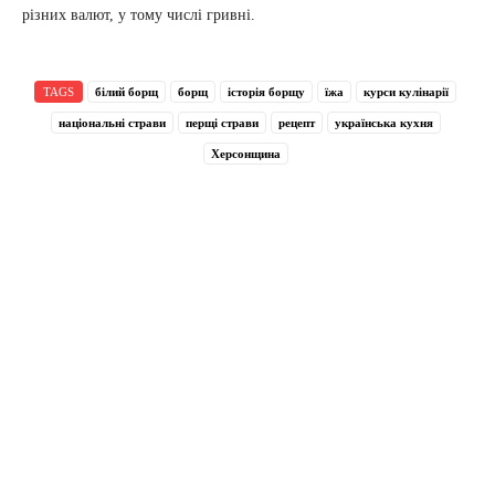
різних валют, у тому числі гривні.
TAGS
білий борщ
борщ
історія борщу
їжа
курси кулінарії
національні страви
перщі страви
рецепт
українська кухня
Херсонщина