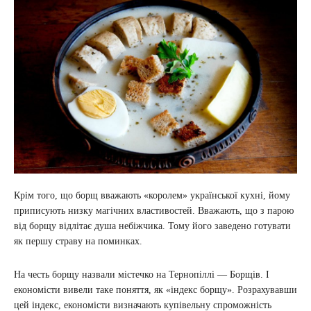
Крім того, що борщ вважають «королем» української кухні, йому
приписують низку магічних властивостей. Вважають, що з парою
від борщу відлітає душа небіжчика. Тому його заведено готувати
як першу страву на поминках.
На честь борщу назвали містечко на Тернопіллі — Борщів. І
економісти вивели таке поняття, як «індекс борщу». Розрахувавши
цей індекс, економісти визначають купівельну спроможність