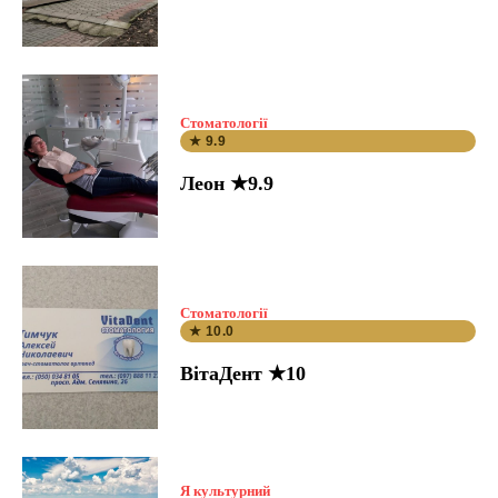
Стоматології
★ 9.9
Леон ★9.9
Стоматології
★ 10.0
ВітаДент ★10
Я культурний