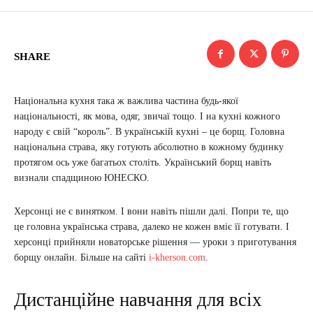
SHARE
Національна кухня така ж важлива частина будь-якої
національності, як мова, одяг, звичаї тощо. І на кухні кожного
народу є свій “король”. В українській кухні – це борщ. Головна
національна страва, яку готують абсолютно в кожному будинку
протягом ось уже багатьох століть. Український борщ навіть
визнали спадщиною ЮНЕСКО.
Херсонці не є винятком. І вони навіть пішли далі. Попри те, що
це головна українська страва, далеко не кожен вміє її готувати. І
херсонці прийняли новаторське рішення — уроки з приготування
борщу онлайн. Більше на сайті
i-kherson.com
.
Дистанційне навчання для всіх