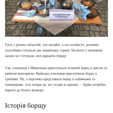
Гості з різних областей, хто онлайн, а хто особисто, різними
способами готували цю українську страву. На вогні у великому
казані всі готували свої варіанти борщу.
Так, учасниця з Миколаєва приготувала зелений борщ із рисом та
рибною консервою. Київська учасниця приготувала борщ із
грибами. Ну, а херсонка представила борщ із кабачками та
помідорами. Але попри це, всі згодні в одному – буряк потрібно
варити до білого кольору.
Історія борщу