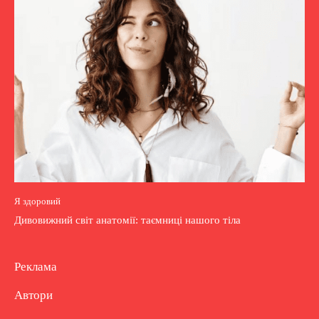
Я здоровий
Дивовижний світ анатомії: таємниці нашого тіла
Реклама
Автори