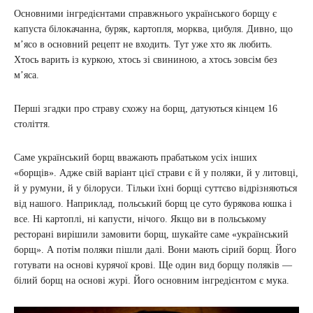
Основними інгредієнтами справжнього українського борщу є
капуста білокачанна, буряк, картопля, морква, цибуля. Дивно, що
м’ясо в основний рецепт не входить. Тут уже хто як любить.
Хтось варить із куркою, хтось зі свининою, а хтось зовсім без
м’яса.
Перші згадки про страву схожу на борщ, датуються кінцем 16
століття.
Саме український борщ вважають прабатьком усіх інших
«борщів». Адже свій варіант цієї страви є й у поляки, й у литовці,
й у румуни, й у білоруси. Тільки їхні борщі суттєво відрізняються
від нашого. Наприклад, польський борщ це суто бурякова юшка і
все. Ні картоплі, ні капусти, нічого. Якщо ви в польському
ресторані вирішили замовити борщ, шукайте саме «український
борщ». А потім поляки пішли далі. Вони мають сірий борщ. Його
готувати на основі курячої крові. Ще один вид борщу поляків —
білий борщ на основі журі. Його основним інгредієнтом є мука.