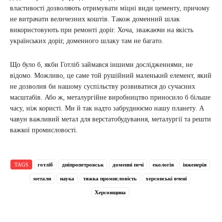
властивості дозволяють отримувати міцні види цементу, причому
не витрачати величезних коштів. Також доменний шлак
використовують при ремонті доріг. Хоча, зважаючи на якість
українських доріг, доменного шлаку там не багато.
Що було б, якби Готліб займався іншими дослідженнями, не
відомо. Можливо, це саме той рушійний маленький елемент, який
не дозволив би нашому суспільству розвиватися до сучасних
масштабів. Або ж, металургійне виробництво приносило б більше
часу, ніж користі. Ми й так надто забруднюємо нашу планету. А
чавун важливий метал для верстатобудування, металургії та решти
важкої промисловості.
TAGS
готліб
дніпропетровськ
доменні печі
екологія
інженерія
метали
наука
тяжка промисловість
херсонські вчені
Херсонщина