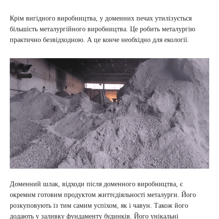
Крім вигідного виробництва, у доменних печах утилізується
більшість металургійного виробництва. Це робить металургію
практично безвідходною. А це конче необхідно для екології.
Доменний шлак, відходи після доменного виробництва, є
окремим готовим продуктом життєдіяльності металурги. Його
розкуповують із тим самим успіхом, як і чавун. Також його
додають у заливку фундаменту будинків. Його унікальні