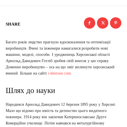
SHARE
Багато років людство прагнуло вдосконалення та оптимізації
виробництв. Вчені та інженери намагалися розробити нові
машини, моделі, способи. І уродженець Херсонської області
Арнольд Давидович Готліб зробив свій внесок у цю справу.
Доменне виробництво – ось на що зміг вплинути херсонський
вчений. Більше на сайті
i-kherson.com
.
Шлях до науки
Народився Арнольд Давидович 12 березня 1895 року у Херсоні.
Мало що відомо про юність та дитинство цього видатного
інженера. 1914 року він закінчив Катеринославське Друге
Комерційне училище. Потім навчався на металургійному