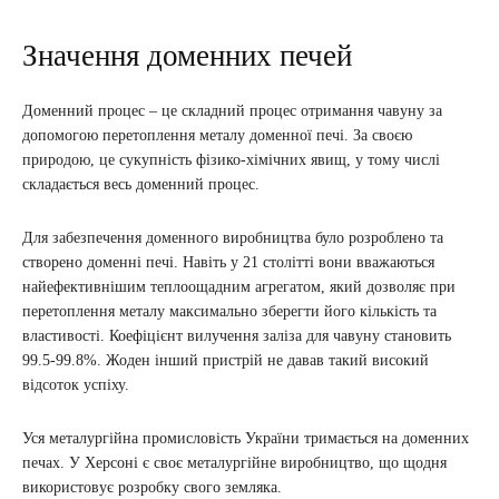
Значення доменних печей
Доменний процес – це складний процес отримання чавуну за
допомогою перетоплення металу доменної печі. За своєю
природою, це сукупність фізико-хімічних явищ, у тому числі
складається весь доменний процес.
Для забезпечення доменного виробництва було розроблено та
створено доменні печі. Навіть у 21 столітті вони вважаються
найефективнішим теплоощадним агрегатом, який дозволяє при
перетоплення металу максимально зберегти його кількість та
властивості. Коефіцієнт вилучення заліза для чавуну становить
99.5-99.8%. Жоден інший пристрій не давав такий високий
відсоток успіху.
Уся металургійна промисловість України тримається на доменних
печах. У Херсоні є своє металургійне виробництво, що щодня
використовує розробку свого земляка.