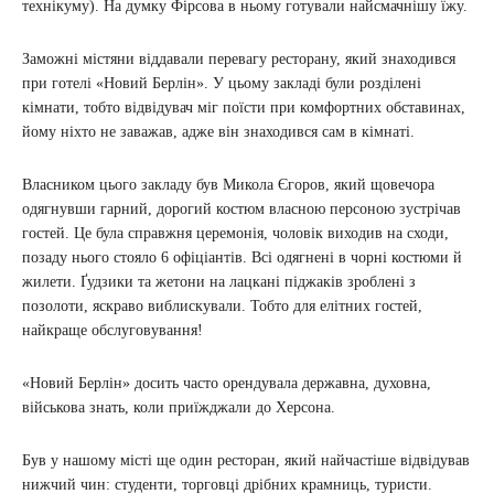
технікуму). На думку Фірсова в ньому готували найсмачнішу їжу.
Заможні містяни віддавали перевагу ресторану, який знаходився
при готелі «Новий Берлін». У цьому закладі були розділені
кімнати, тобто відвідувач міг поїсти при комфортних обставинах,
йому ніхто не заважав, адже він знаходився сам в кімнаті.
Власником цього закладу був Микола Єгоров, який щовечора
одягнувши гарний, дорогий костюм власною персоною зустрічав
гостей. Це була справжня церемонія, чоловік виходив на сходи,
позаду нього стояло 6 офіціантів. Всі одягнені в чорні костюми й
жилети. Ґудзики та жетони на лацкані піджаків зроблені з
позолоти, яскраво виблискували. Тобто для елітних гостей,
найкраще обслуговування!
«Новий Берлін» досить часто орендувала державна, духовна,
військова знать, коли приїжджали до Херсона.
Був у нашому місті ще один ресторан, який найчастіше відвідував
нижчий чин: студенти, торговці дрібних крамниць, туристи.