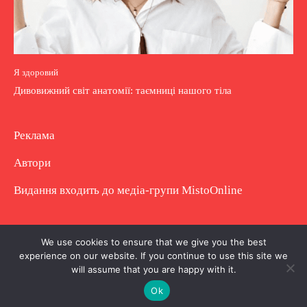
Я здоровий
Дивовижний світ анатомії: таємниці нашого тіла
Реклама
Автори
Видання входить до медіа-групи
MistoOnline
Copyright © Повне використання матеріалу
We use cookies to ensure that we give you the best
experience on our website. If you continue to use this site we
заборонено. Частково можна з гіперпосиланням.
will assume that you are happy with it.
Ok
.
.
.