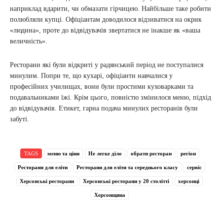
наприклад вдарити, чи обмазати гірчицею. Найбільше таке робити
полюбляли купці. Офіціантам доводилося відзиватися на окрик
«людина», проте до відвідувачів звертатися не інакше як «ваша
величність».
Ресторани які були відкриті у радянський період не поступалися
минулим. Попри те, що кухарі, офіціанти навчалися у
професійних училищах, вони були простими куховарками та
подавальниками їжі. Крім цього, повністю змінилося меню, підхід
до відвідувачів. Етикет, гарна подача минулих ресторанів були
забуті.
TAGS
меню та ціни
Не легке діло
обрати ресторан
регіон
Ресторани для еліти
Ресторани для еліти та середнього класу
сервіс
Херсонські ресторани
Херсонські ресторани у 20 столітті
херсонці
Херсонщина