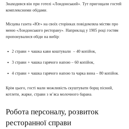
Знаходився він при готелі «Лондонський». Тут пригощали гостей
комплексними обідами.
Місцева газета «Юг» на своїх сторінках повідомляла містян про
меню «Лондонського ресторану». Наприклад у 1905 році гостям
пропонувалися обіди на вибір:
2 страви + чашка кави коштували – 40 копійок,
3 страви + чашка гарячого напою – 60 копійок,
4 страви + чашка гарячого напою та чарка вина – 80 копійок.
Крім цього, гості мали можливість скуштувати борщ пісний,
котлети, жарке, страви з м’яса молочного барана.
Робота персоналу, розвиток
ресторанної справи