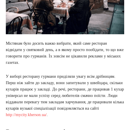
Містянам було досить важко вибрати, який саме ресторан
відвідати у святковий день, а в якому просто пообідати, то що вже
говорити про гурманів. Їх зовсім не цікавили реклами у міських
газетах.
У виборі ресторану гурмани приділяли увагу всім дрібницям.
Перш ніж зайти до закладу, вони запитували у швейцара, скільки
кухарів працює у закладі. До речі, ресторани, де працював 1 кухар
універсал не мали успіху серед любителів смачно поїсти. Люди
віддавали перевагу тим закладам харчування, де працювали кілька
кухарів вузької спеціалізації повідомляється на сайті
http://mycity.kherson.ua/
.