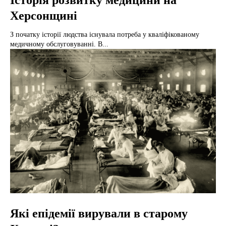
Історія розвитку медицини на
Херсонщині
З початку історії людства існувала потреба у кваліфікованому
медичному обслуговуванні. В...
Які епідемії вирували в старому