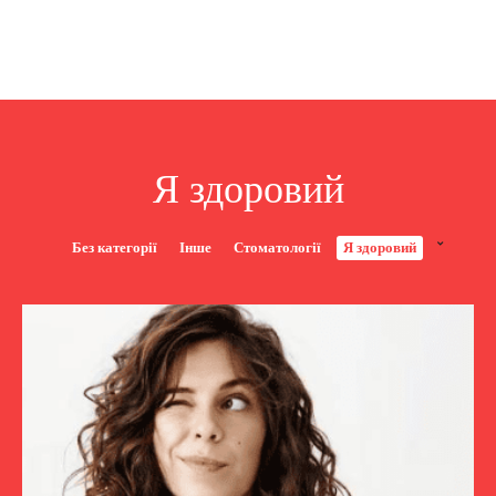
Я здоровий
Без категорії
Інше
Стоматології
Я здоровий