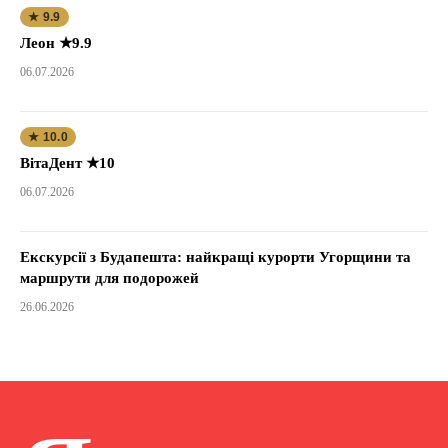
★ 9.9
Леон ★9.9
06.07.2026
★ 10.0
ВітаДент ★10
06.07.2026
Екскурсії з Будапешта: найкращі курорти Угорщини та
маршрути для подорожей
26.06.2026