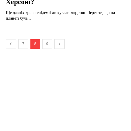
Херсоні?
Ще давніх-давен епідемії атакували людство. Через те, що на
планеті була...
7
8
9