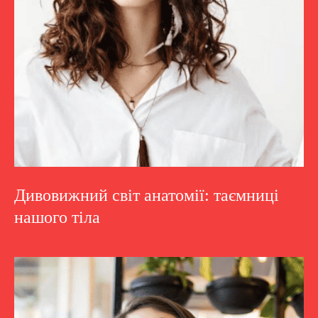
Дивовижний світ анатомії: таємниці
нашого тіла