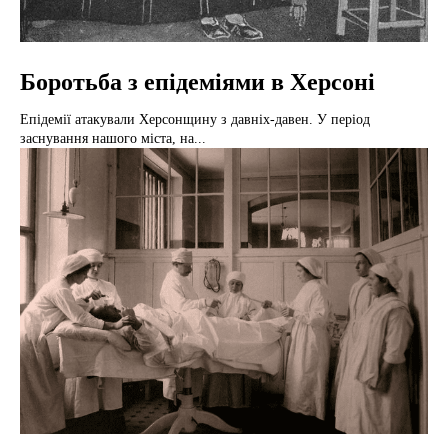
Боротьба з епідеміями в Херсоні
Епідемії атакували Херсонщину з давніх-давен. У період
заснування нашого міста, на...