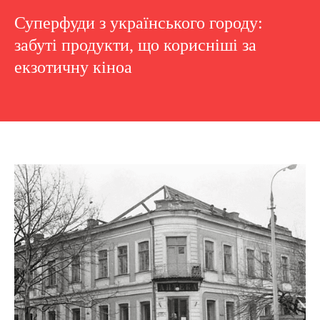
Суперфуди з українського городу:
забуті продукти, що корисніші за
екзотичну кіноа