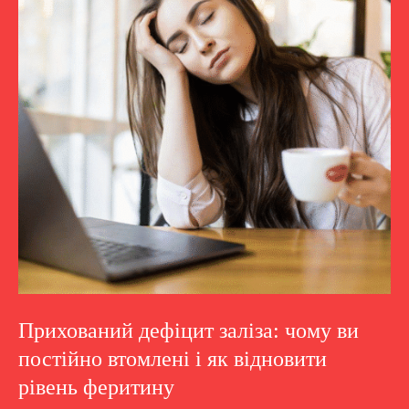
Прихований дефіцит заліза: чому ви
постійно втомлені і як відновити
рівень феритину