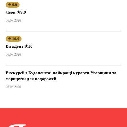
★ 9.9
Леон ★9.9
06.07.2026
★ 10.0
ВітаДент ★10
06.07.2026
Екскурсії з Будапешта: найкращі курорти Угорщини та
маршрути для подорожей
26.06.2026