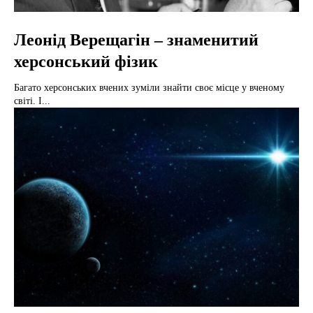
Леонід Верещагін – знаменитий
херсонський фізик
Багато херсонських вчених зуміли знайти своє місце у вченому
світі. І...