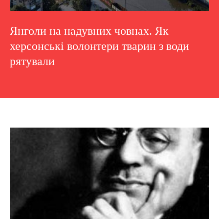
Янголи на надувних човнах. Як
херсонські волонтери тварин з води
рятували