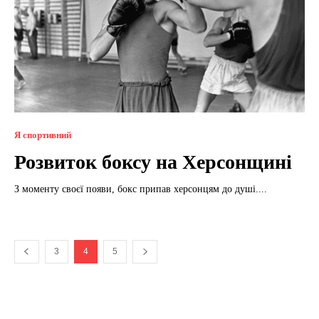
Я спортивний
Розвиток боксу на Херсонщині
З моменту своєї появи, бокс припав херсонцям до душі....
3
4
5