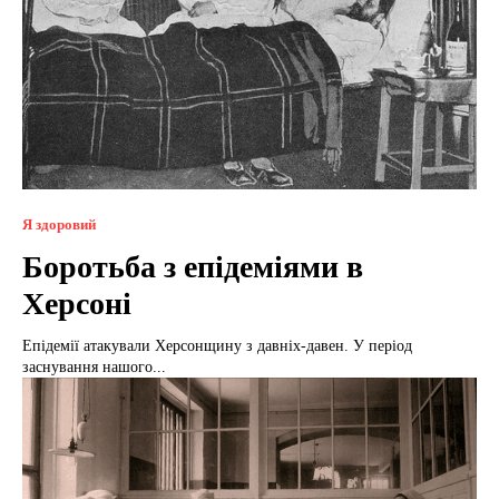
Я здоровий
Боротьба з епідеміями в
Херсоні
Епідемії атакували Херсонщину з давніх-давен. У період
заснування нашого...