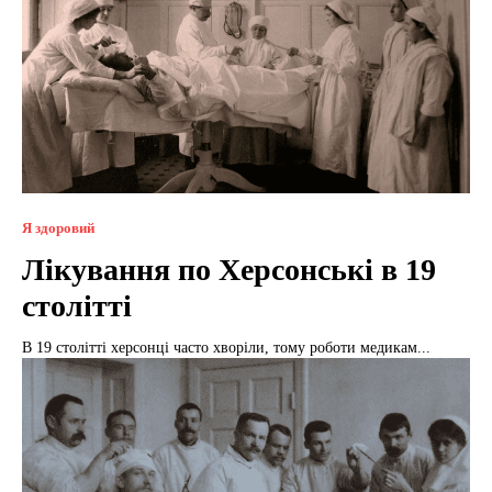
Я здоровий
Лікування по Херсонські в 19
столітті
В 19 столітті херсонці часто хворіли, тому роботи медикам...