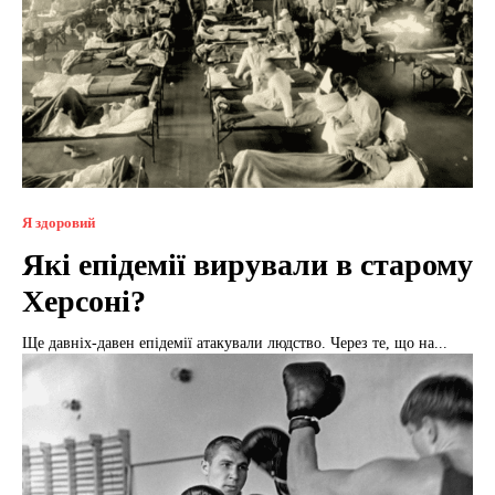
Я здоровий
Які епідемії вирували в старому
Херсоні?
Ще давніх-давен епідемії атакували людство. Через те, що на...